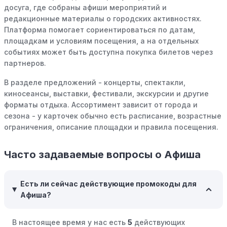
Совершать покупки во время распродаж:
Следите за
досуга, где собраны афиши мероприятий и
крупными распродажами, такими как "черная
редакционные материалы о городских активностях.
пятница" или сезонными акциями. В такие периоды
Платформа помогает сориентироваться по датам,
розничные компании часто предлагают значительные
площадкам и условиям посещения, а на отдельных
скидки.
событиях может быть доступна покупка билетов через
партнеров.
Бросьте корзину:
Если Вы не торопитесь с покупкой,
добавьте товары в корзину и оставьте их на день или
В разделе предложений - концерты, спектакли,
два. В некоторых случаях существует большая
киносеансы, выставки, фестивали, экскурсии и другие
вероятность того, что интернет-магазины, включая
форматы отдыха. Ассортимент зависит от города и
Афиша, могут прислать вам код скидки, чтобы
сезона - у карточек обычно есть расписание, возрастные
побудить вас завершить покупку.
ограничения, описание площадки и правила посещения.
Межсезонные покупки:
Приобретайте товары во
Часто задаваемые вопросы о Афиша
время межсезонных распродаж, когда магазины
предлагают большие скидки, чтобы освободить
складские запасы. Планируйте заранее и покупайте
Есть ли сейчас действующие промокоды для
товары на следующий сезон, когда они будут в
Афиша?
продаже.
Возможность бесплатной доставки:
Большинство
В настоящее время у нас есть
5
действующих