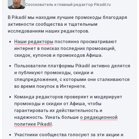
соответствующему критериям, он не сработает.
Сооснователь и главный редактор Pikadil.ru
Требование минимальной покупки:
Некоторые
В Pikadil мы находим лучшие промокоды благодаря
промокоды требуют соблюдения минимального
активности сообщества и тщательным
порога покупки, чтобы получить право на скидку. Если
исследованиям наших редакторов.
сумма в корзине не соответствует указанному порогу,
код не сработает.
Наши редакторы
постоянно просматривают
интернет в поисках последних промоакций,
Географические ограничения:
Действие некоторых
скидок, купонов и промокодов Афиша.
промокодов может быть ограничено определенными
местами или регионами. Если вы находитесь за
Пользователи платформы Pikadil активно делятся
пределами указанного региона, то код не будет
и публикуют промокоды, скидки и
применяться.
спецпредложения, с которыми они сталкиваются
во время покупок в Интернете.
Одноразовое использование:
Многие промокоды
Команда редакторов проверяет и модерирует
предназначены только для однократного
промокоды и скидки от Афиша, чтобы
использования. Если код уже был использован кем-то
гарантировать их действительность и
другим, он не будет действовать повторно.
надежность. Узнать больше
о редакционной
Технические сбои:
Иногда технические неполадки на
политике Pikadil
.
сайте или в процессе оформления заказа могут
Участники сообщества голосуют за эти акции и
привести к неработоспособности кодов промокодов. В