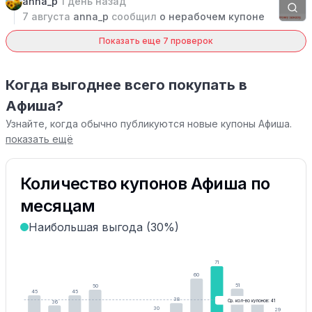
anna_p
1 день назад
7 августа
anna_p
сообщил
о нерабочем купоне
Показать еще 7 проверок
Когда выгоднее всего покупать в
Афиша?
Узнайте, когда обычно публикуются новые купоны Афиша.
показать ещё
Количество купонов Афиша по
месяцам
Наибольшая выгода (30%)
71
60
51
50
45
45
39
38
Ср. кол-во купонов: 41
36
30
29