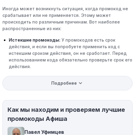
Иногда может возникнуть ситуация, когда промокод не
срабатывает или не применяется. Этому может
происходить по различным причинам. Вот наиболее
распространенные из них:
Истекшие промокоды:
У промокодов есть срок
действия, и если вы попробуете применить код с
истекшим сроком действия, он не сработает. Перед
использованием кода обязательно проверьте срок его
действия.
Уже со скидкой:
В некоторых случаях интересующий
Подробнее
вас товар может быть уже со скидкой. Некоторые
магазины предлагают скидки и акции напрямую, без
использования купонов с кодами скидок.
Как мы находим и проверяем лучшие
Ограничения на использование промокода:
Некоторые промокоды распространяются только на
промокоды Афиша
определенные товары, бренды или категории. Если вы
пытаетесь применить код к товару, не
Павел Уфимцев