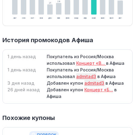
24
21
авг
сен
окт
ноя
дек
янв
фев
мар
апр
май
июн
июл
авг
История промокодов Афиша
1 день назад
Покупатель из Россия/Москва
использовал
Концерт «В...
в Афиша
1 день назад
Покупатель из Россия/Москва
использовал
admitad3
в Афиша
3 дня назад
Добавлен купон
admitad3
в Афиша
26 дней назад
Добавлен купон
Концерт «Б...
в
Афиша
Похожие купоны
ПОРЯДОК