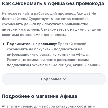
Как сэкономить в Афиша без промокода
Не можете найти работающий промокод Афиша? Не
беспокойтесь! Существует множество способов
сэкономить деньги при покупках в большинстве
интернет-магазинов. Ознакомьтесь с нашими лучшими
советами по экономии денег здесь:
Подпишитесь на рассылку:
Простой способ
сэкономить на покупках - подписаться на
информационную рассылку компании Афиша.
Розничные компании часто рассылают своим
подписчикам эксклюзивные скидки, акции и ранний
доступ к распродажам.
Подробнее
Программы вознаграждений:
Скорее всего, в
компании Афиша есть программы поощрения,
позволяющие зарабатывать баллы или cashback на
Подробнее о магазине Афиша
покупках. Накапливайте баллы и обменивайте их на
скидки или будущие покупки.
Afisha.ru - сервис для выбора культурных событий и