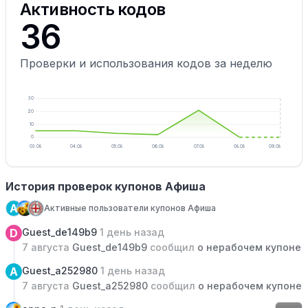
Активность кодов
36
Проверки и использования кодов за неделю
30
20
10
0
03.08
04.08
05.08
06.08
07.08
08.08
09.08
История проверок купонов Афиша
A
Активные пользователи купонов Афиша
D
Guest_de149b9
1 день назад
7 августа
Guest_de149b9
сообщил
о нерабочем купоне
A
Guest_a252980
1 день назад
7 августа
Guest_a252980
сообщил
о нерабочем купоне