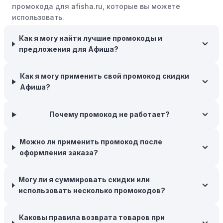
интернет-магазинов часто предлагают бесплатную
промокода для afisha.ru, которые вы можете
доставку, что позволяет сэкономить. Некоторые
использовать.
магазины предоставляют бесплатную доставку при
заказе на сумму, превышающую определенную,
Как я могу найти лучшие промокоды и
поэтому рассмотрите возможность покупки
предложения для Афиша?
нескольких товаром в одном заказе.
Следите за социальными сетями:
Следите за Афиша
Как я могу применить свой промокод скидки
в социальных сетях, таких как VK, Facebook или
Афиша?
Instagram. Ритейлеры часто делятся со своими
подписчиками эксклюзивными кодами скидок или
Почему промокод не работает?
акциями.
Программы лояльности:
Присоединяйтесь к
Можно ли применить промокод после
программам лояльности, предлагаемым интернет-
оформления заказа?
магазинами, чтобы пользоваться такими
преимуществами, как скидки только для участников,
Могу ли я суммировать скидки или
ранний доступ к распродажам или эксклюзивным
использовать несколько промокодов?
акциям.
Особые скидки:
Если вы соответствуете этим
Каковы правила возврата товаров при
критериям, проверьте, предоставляет ли Афиша