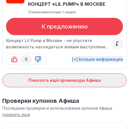
КОНЦЕРТ «LIL PUMP» В МОСКВЕ
Заканчивается
через 1 неделя
К предложению
Концерт Lil Pump в Москве - не упустите
возможность насладиться живым выступлением
одного из самых ярких исполнителей
0
[+] Больше информации
современной рэп-сцены. Вас ждет
незабываемое музыкальное путешествие и
атмосфера невероятного праздника!
Показать ещё промокоды Афиша
Проверки купонов Афиша
Последние проверки и использования купонов Афиша.
показать ещё