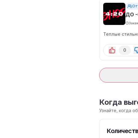
От
ДО 
Зака
Теплые стильны
0
Когда выг
Узнайте, когда о
Количеств