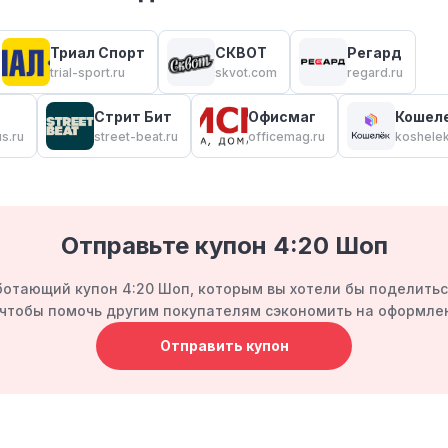
Триал Спорт
СКВОТ
Регард
trial-sport.ru
skvot.com
regard.ru
Стрит Бит
Офисмаг
Кошел
s.ru
street-beat.ru
officemag.ru
koshele
Отправьте купон 4:20 Шоп
отающий купон 4:20 Шоп, которым вы хотели бы поделить
, чтобы помочь другим покупателям сэкономить на оформлен
Отправить купон