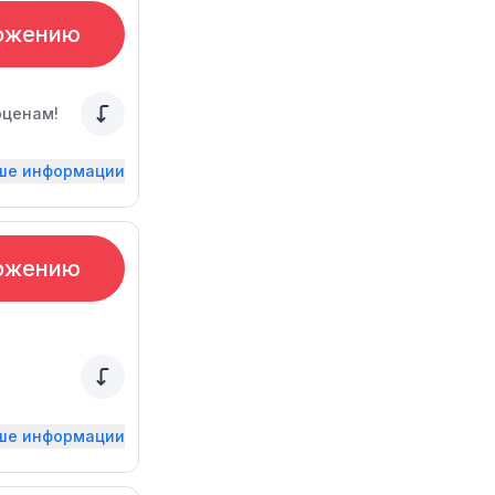
ожению
рценам!
ьше информации
ожению
ьше информации