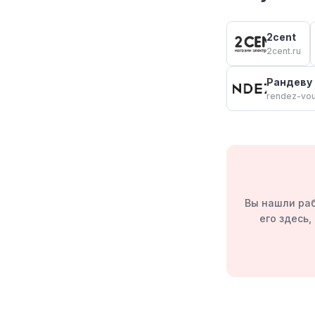
2cent
2cent.ru
Рандеву
rendez-vou
Вы нашли раб
его здесь