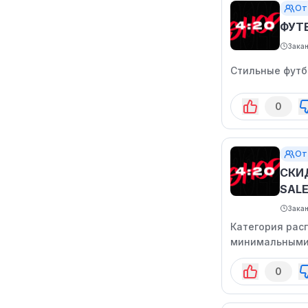
От
ФУТ
Зака
Стильные футб
0
От
СКИ
SAL
Зака
Категория рас
минимальными
0