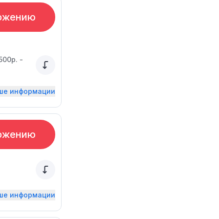
ожению
00р. -
ьше информации
ожению
ьше информации