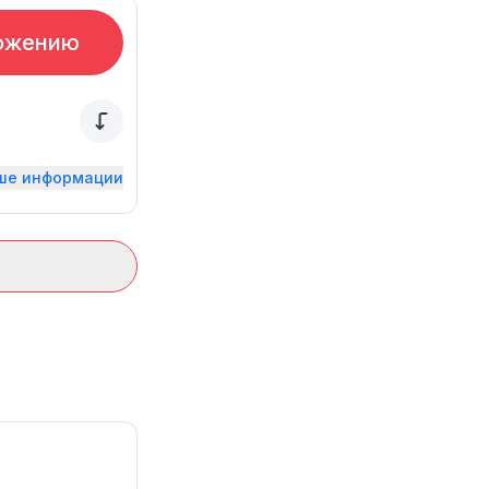
ожению
ьше информации