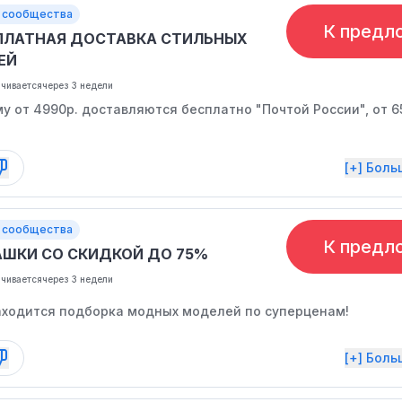
 сообщества
К предл
ПЛАТНАЯ ДОСТАВКА СТИЛЬНЫХ
ЕЙ
нчивается
через 3 недели
у от 4990р. доставляются бесплатно "Почтой России", от 65
[+] Бол
 сообщества
К предл
АШКИ СО СКИДКОЙ ДО 75%
нчивается
через 3 недели
аходится подборка модных моделей по суперценам!
[+] Бол