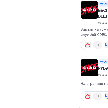
От
БЕС
ВЕЩ
Зака
Заказы на сумм
службой CDEK.
0
От
РУБ
Зака
На странице н
0