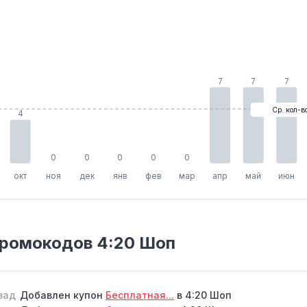
7
7
7
Ср. кол-в
4
0
0
0
0
0
окт
ноя
дек
янв
фев
мар
апр
май
июн
промокодов 4:20 Шоп
зад
Добавлен купон
Бесплатная...
в 4:20 Шоп