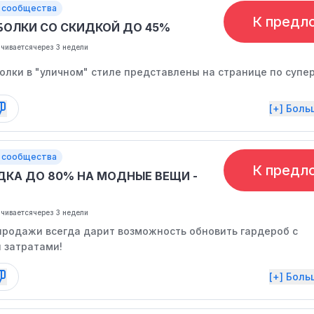
 сообщества
К предл
БОЛКИ СО СКИДКОЙ ДО 45%
нчивается
через 3 недели
олки в "уличном" стиле представлены на странице по супе
[+] Бол
 сообщества
К предл
ДКА ДО 80% НА МОДНЫЕ ВЕЩИ -
E
нчивается
через 3 недели
продажи всегда дарит возможность обновить гардероб с
 затратами!
[+] Бол