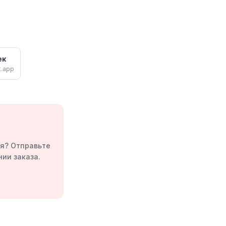
ек
k.app
ся? Отправьте
ии заказа.