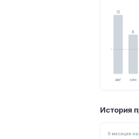
12
8
авг
сен
История 
9 месяцев на