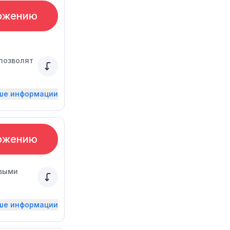
ожению
 позволят
ьше информации
ожению
овыми
ьше информации