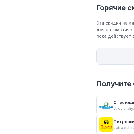
Горячие с
Эти скидки на а
для автоматичес
пока действует 
Получите 
Стройла
stroylandiy
Петрови
petrovich.r