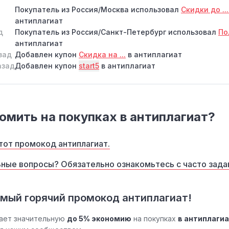
Покупатель из Россия/Москва использовал
Скидки до ..
антиплагиат
д
Покупатель из Россия/Санкт-Петербург использовал
По
антиплагиат
зад
Добавлен купон
Скидка на ...
в антиплагиат
азад
Добавлен купон
start5
в антиплагиат
омить на покупках в антиплагиат?
тот промокод антиплагиат.
ные вопросы? Обязательно ознакомьтесь с часто зад
самый горячий промокод антиплагиат!
ает значительную
до 5% экономию
на покупках
в антиплаги