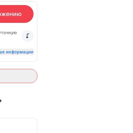
ожению
суточную
ьше информации
?