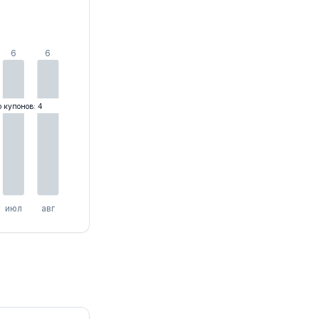
6
6
о купонов: 4
июл
авг