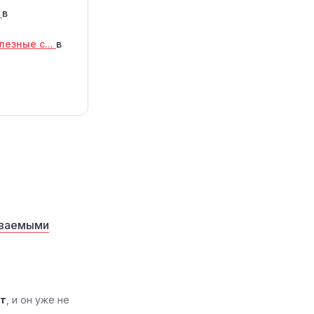
.
в
лезные с...
в
аваемыми
ат
, и он уже не