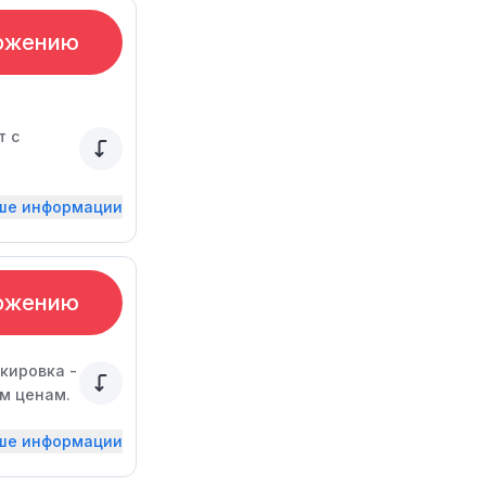
ожению
т с
ьше информации
ожению
кировка -
м ценам.
ьше информации