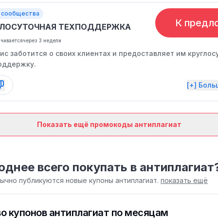
 сообщества
К предл
ГЛОСУТОЧНАЯ ТЕХПОДДЕРЖКА
нчивается
через 3 недели
ис заботится о своих клиентах и предоставляет им кругло
оддержку.
[+] Бол
Показать ещё промокоды антиплагиат
однее всего покупать в антиплагиат
бычно публикуются новые купоны антиплагиат.
показать ещё
о купонов антиплагиат по месяцам