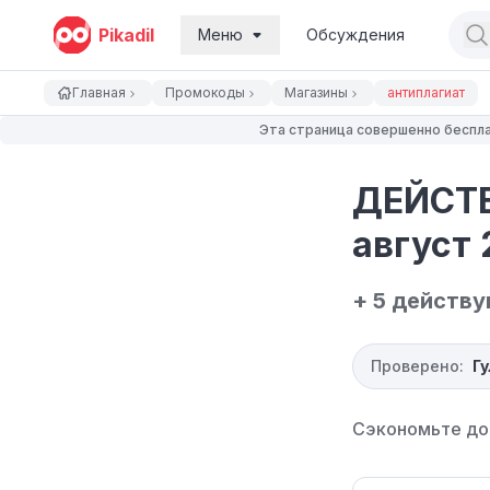
Pikadil
Меню
Обсуждения
Главная
Промокоды
Магазины
антиплагиат
Эта страница совершенно беспла
ДЕЙСТВ
август 
+ 5 действ
Проверено:
Г
Сэкономьте до