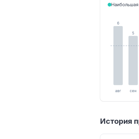
Наибольшая
6
5
авг
сен
История п