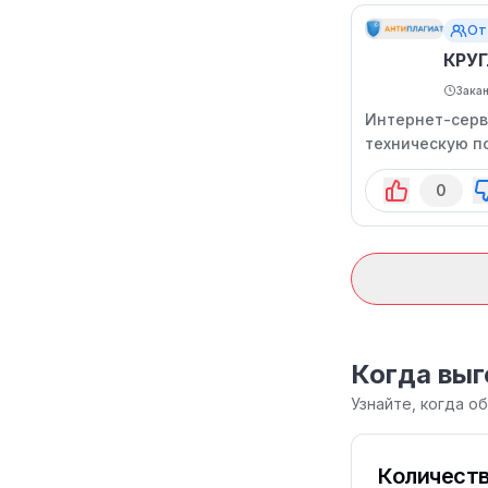
От
КРУ
Зака
Интернет-серв
техническую п
0
Когда выг
Узнайте, когда о
Количеств