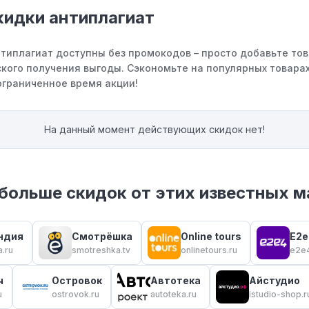
кидки антиплагиат
нтиплагиат доступны без промокодов – просто добавьте тов
кого получения выгоды. Сэкономьте на популярных товарах
ограниченное время акции!
На данный момент действующих скидок нет!
больше скидок от этих известных м
ндия
Смотрёшка
Online tours
E2e
a.ru
smotreshka.tv
onlinetours.ru
e2e4
ч
Островок
Автотека
Айстудио
u
ostrovok.ru
autoteka.ru
istudio-shop.r