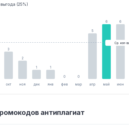
 выгода (25%)
6
6
5
Ср. кол-в
3
2
1
1
0
0
окт
ноя
дек
янв
фев
мар
апр
май
июн
ромокодов антиплагиат