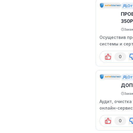
От
ПРО
350Р
Зака
Осуществив про
системы и сер
0
От
ДОП
Зака
Аудит, очистк
онлайн-сервис
0