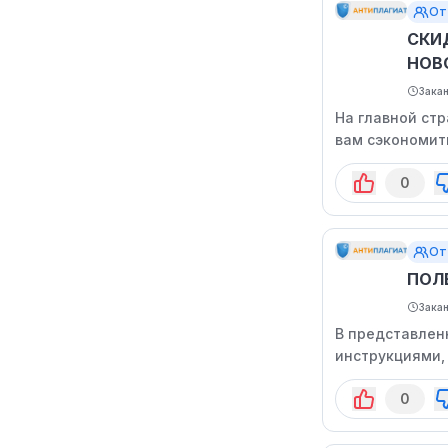
От
СКИД
НОВ
Зака
На главной стр
вам сэкономить
0
От
ПОЛ
Зака
В представлен
инструкциями,
0