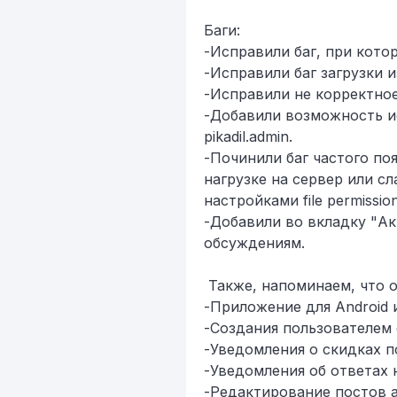
​​Баги:
​-Исправили баг, при кот
​-Исправили баг загрузки 
​-Исправили не корректно
​-Добавили возможность и
pikadil.admin.
​-Починили баг частого по
нагрузке на сервер или сл
настройками file permissi
​-Добавили во вкладку "А
обсуждениям.
Также, напоминаем, что о
​-Приложение для Android и
​-Создания пользователе
​-Уведомления о скидках 
​-Уведомления об ответах 
​-Редактирование постов 