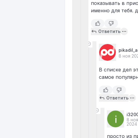
показывать в приор
именно для тебя. 
Ответить
pikadil_
8 ноя 20
В списке дел э
самое популяр
Ответить
i320
8 но
2024
просто из п