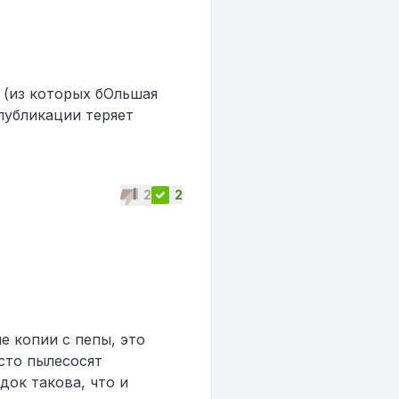
и (из которых бОльшая
 публикации теряет
2
2
е копии с пепы, это
сто пылесосят
док такова, что и