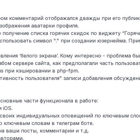
ором комментарий отображался дважды при его публик
изображения аватарки профиля.
е получение списка горячих скидок по виджету “Горячи
спользовать символ "." при создании юзернейма. При
явления ‘белого экрана’. Кому интересно - проблема б
абом сервере сайта, как предполагали часть пользоват
ons при кэшировании в php-fpm.
ктивность пользователя" записи добавления обсужден
сновные части функционала в работе:
 iOS.
м своих индивидуальных оповещений по ключевым сло
по ключевым словам в телеграм боте.
на ваши посты, комментарии и т.д.
авторами.