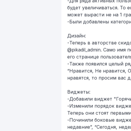
​-Для ряда активных поль
будет увеличиваться. То 
может вырасти не на 1 гра
​-Были добавлены категор
​​Дизайн:
​-Теперь в авторстве ски
@pikadil_admin. Само имя
его странице пользовател
​-Также появился целый р
“Нравится, Не нравится, 
нравятся, то просим вас д
Виджеты:
​-Добавили виджет "Горяч
​-Изменили порядок видже
Теперь они стоят первыми
​-Починили боковые видже
недавние”, “Сегодня, неде