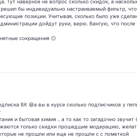
а. Тут наверное не вопрос сколько скидок, а насколь
ы решил бы индивидуально настраиваемый фильтр, чт
есующие позиции. Учитывая, сколько было уже сделано
 администрации дойдут руки, верю. Вангую, что после
нятные сокращения 🙂
одписка ВК 😆а вы в курсе сколько подписчиков у пеп
т
ания и бытовая химия .. а то как то загадочно звучит 
ажаются только скидки прошедшие модерацию​, желат
которые не прошли или еще не прошли c с пометкой