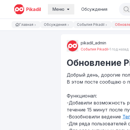
Pikadil
Меню
Обсуждения
Главная
Обсуждения
События Pikadil
Обновлен
pikadil_admin
События Pikadil
1 год назад
Обновление Pi
Добрый день, дорогие пол
​В этом посте сообщаю о 
​​Функционал:
​-Добавили возможность 
течение 15 минут после п
​-Возобновили ведение
Те
​-Для ряда пользователей