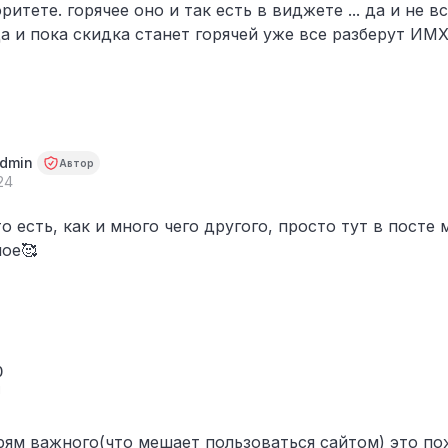
итете. горячее оно и так есть в виджете ... да и не в
да и пока скидка станет горячей уже все разберут ИМ
admin
Автор
24
то есть, как и много чего другого, просто тут в пост
ное🥰
0
я
рям важного(что мешает пользоваться сайтом) это по