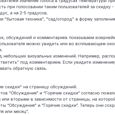
зователей значение голоса в градусах температуры пр
есть при голосовании таким пользователей за скидку 
дус, а на 2-5 градусов.
ии "бытовая техника", "сад/огород" в форму заполения
док, обсуждений и комментариев показываем юзерней
 пользователя можно увидеть или во всплывающем око
я.
яд небольших визуальных изменений. Например, расп
Ответить” под комментарием. Если увидите изменения,
авать обратную связь.
ие скидки" на страницу обсуждений.
тов “Обсуждения” и “Горячие скидки” согласно пожел
 или вторыми в зависимости от страницы, на которой
ты “Обсуждения” и “Горячие скидки”. Теперь они сох
ля или месяц”.