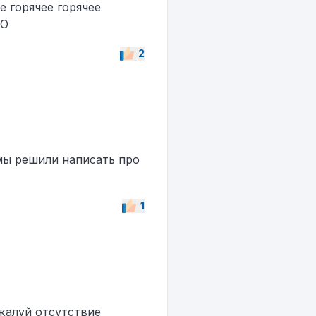
се горячее горячее
ХО
2
е мы решили написать про
1
жалуй отсутствие