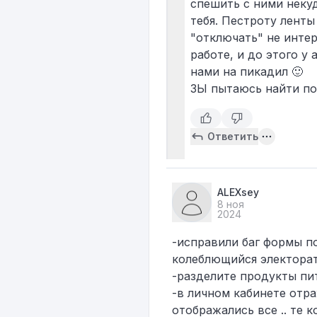
спешить с ними некуд
тебя. Пестроту лент
"отключать" не интер
работе, и до этого у
нами на пикадил 🙂
ЗЫ пытаюсь найти по
Ответить
ALEXsey
8 ноя
2024
-исправили баг формы п
колеблющийся электора
-​разделите продукты пит
-в личном кабинете отр
отображались все .. те 