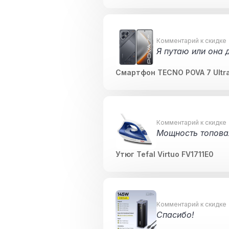
Комментарий к скидке
Я путаю или она 
Смартфон TECNO POVA 7 Ultr
Комментарий к скидке
Мощность топова
Утюг Tefal Virtuo FV1711E0
Комментарий к скидке
Спасибо!