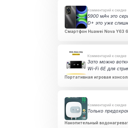
Комментарий к скидке
5900 мАч это сер
D+ это уже слиш
Смартфон Huawei Nova Y63 6
Комментарий к скидке
Зато можно воткн
Wi-Fi 6E для стр
ь для гостиной
Портативная игровая консоль
Комментарий к скидке
Только предохран
Накопительный водонагреват