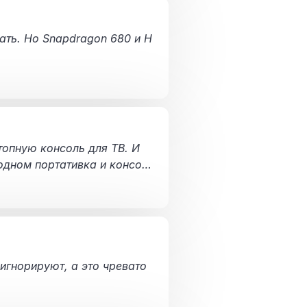
ать. Но Snapdragon 680 и H
топную консоль для ТВ. И
 одном портативка и консол
 игнорируют, а это чревато