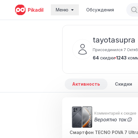
Pikadil
Меню
Обсуждения
tayotasupra
Присоединился 7 Октяб
64
скидки
1243
комм
Активность
Скидки
Комментарий к скидке
Вероятно так😐
Смартфон TECNO POVA 7 Ultr