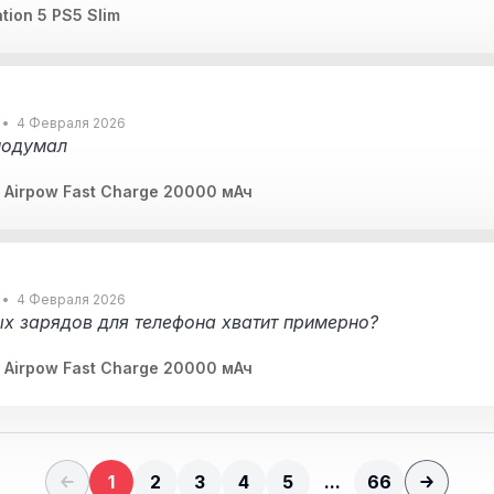
прироста в производительности, так что если у кого-то 
tion 5 PS5 Slim
 новых хороший вариант, особенно с такой памятью
4 Февраля 2026
 подумал
Airpow Fast Charge 20000 мАч
4 Февраля 2026
х зарядов для телефона хватит примерно?
Airpow Fast Charge 20000 мАч
1
2
3
4
5
...
66