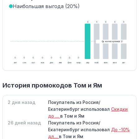
Наибольшая выгода (20%)
4
4
4
4
4
Ср. кол-во купонов: 2
0
0
0
0
0
0
0
0
авг
сен
окт
ноя
дек
янв
фев
мар
апр
май
июн
июл
авг
История промокодов Том и Ям
2 дня назад
Покупатель из Россия/
Екатеринбург использовал
Скидки
до ...
в Том и Ям
26 дней назад
Покупатель из Россия/
Екатеринбург использовал
До -10%
дл...
в Том и Ям