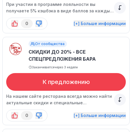
При участии в программе лояльности вы
получаете 5% кэшбэка в виде баллов за каждый
заказ. Эти баллы можно использовать для
0
[+] Больше информации
оплаты до 10% от общей стоимости нового
заказа в ресторане, при самовывозе или
доставке. Пожалуйста, обратите внимание, что
баллы не распространяются на алкогольные
От сообщества
напитки.
СКИДКИ ДО 20% - ВСЕ
СПЕЦПРЕДЛОЖЕНИЯ БАРА
Заканчивается
через 3 недели
К предложению
На нашем сайте ресторана всегда можно найти
актуальные скидки и специальные
предложения для наших гостей.
0
[+] Больше информации