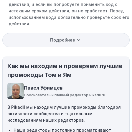
действия, и если вы попробуете применить код с
истекшим сроком действия, он не сработает. Перед
использованием кода обязательно проверьте срок его
действия.
Уже со скидкой:
В некоторых случаях интересующий
Подробнее
вас товар может быть уже со скидкой. Некоторые
магазины предлагают скидки и акции напрямую, без
использования купонов с кодами скидок.
Как мы находим и проверяем лучшие
Ограничения на использование промокода:
Некоторые промокоды распространяются только на
промокоды Том и Ям
определенные товары, бренды или категории. Если вы
пытаетесь применить код к товару, не
Павел Уфимцев
соответствующему критериям, он не сработает.
Сооснователь и главный редактор Pikadil.ru
Требование минимальной покупки:
Некоторые
В Pikadil мы находим лучшие промокоды благодаря
промокоды требуют соблюдения минимального
активности сообщества и тщательным
порога покупки, чтобы получить право на скидку. Если
исследованиям наших редакторов.
сумма в корзине не соответствует указанному порогу,
код не сработает.
Наши редакторы
постоянно просматривают