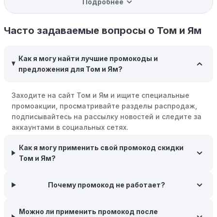
Подробнее
Программы вознаграждений:
Скорее всего, в
компании Том и Ям есть программы поощрения,
Часто задаваемые вопросы о Том и Ям
позволяющие зарабатывать баллы или cashback на
покупках. Накапливайте баллы и обменивайте их на
Как я могу найти лучшие промокоды и
скидки или будущие покупки.
предложения для Том и Ям?
Совершать покупки во время распродаж:
Следите за
крупными распродажами, такими как "черная
Заходите на сайт Том и Ям и ищите специальные
пятница" или сезонными акциями. В такие периоды
промоакции, просматривайте разделы распродаж,
розничные компании часто предлагают значительные
подписывайтесь на рассылку новостей и следите за
скидки.
аккаунтами в социальных сетях.
Бросьте корзину:
Если Вы не торопитесь с покупкой,
Как я могу применить свой промокод скидки
добавьте товары в корзину и оставьте их на день или
Том и Ям?
два. В некоторых случаях существует большая
вероятность того, что интернет-магазины, включая
Том и Ям, могут прислать вам код скидки, чтобы
Почему промокод не работает?
побудить вас завершить покупку.
Межсезонные покупки:
Приобретайте товары во
Можно ли применить промокод после