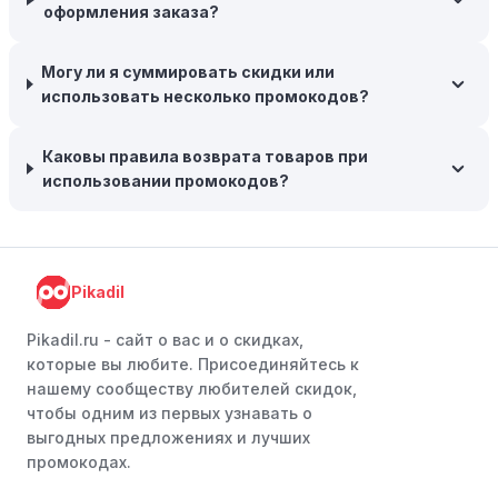
время межсезонных распродаж, когда магазины
оформления заказа?
предлагают большие скидки, чтобы освободить
складские запасы. Планируйте заранее и покупайте
Могу ли я суммировать скидки или
товары на следующий сезон, когда они будут в
использовать несколько промокодов?
продаже.
Возможность бесплатной доставки:
Большинство
Каковы правила возврата товаров при
интернет-магазинов часто предлагают бесплатную
использовании промокодов?
доставку, что позволяет сэкономить. Некоторые
магазины предоставляют бесплатную доставку при
заказе на сумму, превышающую определенную,
поэтому рассмотрите возможность покупки
Pikadil
нескольких товаром в одном заказе.
Pikadil.ru - cайт о вас и о скидках,
Следите за социальными сетями:
Следите за Том и
которые вы любите. Присоединяйтесь к
Ям в социальных сетях, таких как VK, Facebook или
нашему сообществу любителей скидок,
Instagram. Ритейлеры часто делятся со своими
чтобы одним из первых узнавать о
подписчиками эксклюзивными кодами скидок или
выгодных предложениях и лучших
акциями.
промокодах.
Программы лояльности:
Присоединяйтесь к