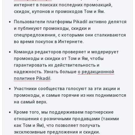
интернет в поисках последних промоакций,
Географические ограничения:
Действие некоторых
скидок, купонов и промокодов Том и Ям.
промокодов может быть ограничено определенными
местами или регионами. Если вы находитесь за
Пользователи платформы Pikadil активно делятся
пределами указанного региона, то код не будет
и публикуют промокоды, скидки и
применяться.
спецпредложения, с которыми они сталкиваются
во время покупок в Интернете.
Одноразовое использование:
Многие промокоды
Команда редакторов проверяет и модерирует
предназначены только для однократного
промокоды и скидки от Том и Ям, чтобы
использования. Если код уже был использован кем-то
гарантировать их действительность и
другим, он не будет действовать повторно.
надежность. Узнать больше
о редакционной
Технические сбои:
Иногда технические неполадки на
политике Pikadil
.
сайте или в процессе оформления заказа могут
Участники сообщества голосуют за эти акции и
привести к неработоспособности кодов промокодов. В
промокоды, и самые горячие из них поднимаются
таких случаях следует обратиться за помощью в
на самый верх.
службу поддержки.
Кроме того, мы поддерживаем партнерские
отношения с розничными продавцами (такими
как Том и Ям), что позволяет получать
эксклюзивные предложения и скидки.