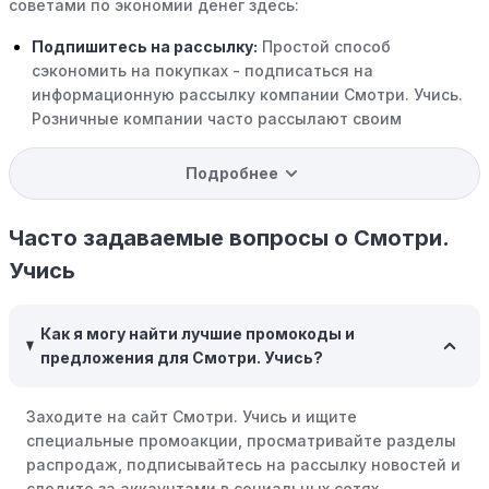
советами по экономии денег здесь:
Подпишитесь на рассылку:
Простой способ
сэкономить на покупках - подписаться на
информационную рассылку компании Смотри. Учись.
Розничные компании часто рассылают своим
подписчикам эксклюзивные скидки, акции и ранний
доступ к распродажам.
Подробнее
Программы вознаграждений:
Скорее всего, в
компании Смотри. Учись есть программы поощрения,
Часто задаваемые вопросы о Смотри.
позволяющие зарабатывать баллы или cashback на
Учись
покупках. Накапливайте баллы и обменивайте их на
скидки или будущие покупки.
Как я могу найти лучшие промокоды и
Совершать покупки во время распродаж:
Следите за
предложения для Смотри. Учись?
крупными распродажами, такими как "черная
пятница" или сезонными акциями. В такие периоды
Заходите на сайт Смотри. Учись и ищите
розничные компании часто предлагают значительные
специальные промоакции, просматривайте разделы
скидки.
распродаж, подписывайтесь на рассылку новостей и
Бросьте корзину:
Если Вы не торопитесь с покупкой,
следите за аккаунтами в социальных сетях.