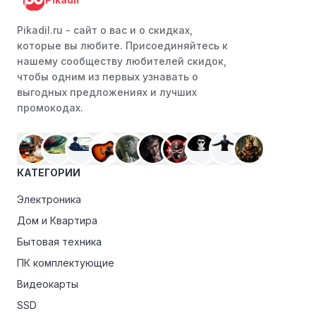
Следите за социальными сетями:
Следите за
Смотри. Учись в социальных сетях, таких как VK,
Pikadil.ru - cайт о вас и о скидках,
Facebook или Instagram. Ритейлеры часто делятся со
которые вы любите. Присоединяйтесь к
своими подписчиками эксклюзивными кодами скидок
нашему сообществу любителей скидок,
или акциями.
чтобы одним из первых узнавать о
выгодных предложениях и лучших
Программы лояльности:
Присоединяйтесь к
промокодах.
программам лояльности, предлагаемым интернет-
магазинами, чтобы пользоваться такими
преимуществами, как скидки только для участников,
ранний доступ к распродажам или эксклюзивным
КАТЕГОРИИ
акциям.
Электроника
Особые скидки:
Если вы соответствуете этим
критериям, проверьте, предоставляет ли Смотри.
Дом и Квартира
Учись эксклюзивные скидки для студентов, ветеранов
Бытовая техника
или пенсионеров.
ПК комплектующие
Видеокарты
SSD