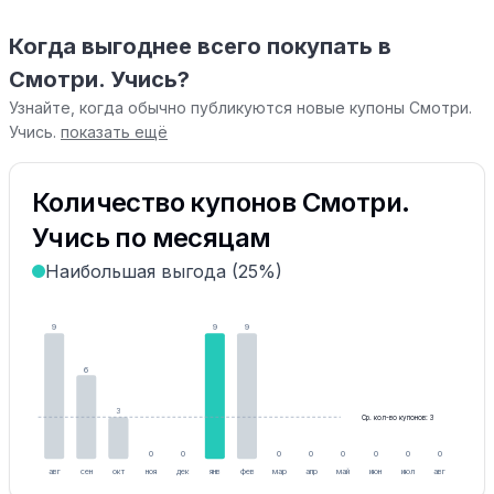
Когда выгоднее всего покупать в
Смотри. Учись?
Узнайте, когда обычно публикуются новые купоны Смотри.
Учись.
показать ещё
Количество купонов Смотри.
Учись по месяцам
Наибольшая выгода (25%)
9
9
9
6
3
Ср. кол-во купонов: 3
0
0
0
0
0
0
0
0
авг
сен
окт
ноя
дек
янв
фев
мар
апр
май
июн
июл
авг