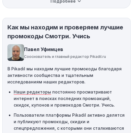
Подробнее
вас товар может быть уже со скидкой. Некоторые
магазины предлагают скидки и акции напрямую, без
использования купонов с кодами скидок.
Как мы находим и проверяем лучшие
Ограничения на использование промокода:
Некоторые промокоды распространяются только на
промокоды Смотри. Учись
определенные товары, бренды или категории. Если вы
пытаетесь применить код к товару, не
Павел Уфимцев
соответствующему критериям, он не сработает.
Сооснователь и главный редактор Pikadil.ru
Требование минимальной покупки:
Некоторые
В Pikadil мы находим лучшие промокоды благодаря
промокоды требуют соблюдения минимального
активности сообщества и тщательным
порога покупки, чтобы получить право на скидку. Если
исследованиям наших редакторов.
сумма в корзине не соответствует указанному порогу,
код не сработает.
Наши редакторы
постоянно просматривают
интернет в поисках последних промоакций,
Географические ограничения:
Действие некоторых
скидок, купонов и промокодов Смотри. Учись.
промокодов может быть ограничено определенными
местами или регионами. Если вы находитесь за
Пользователи платформы Pikadil активно делятся
пределами указанного региона, то код не будет
и публикуют промокоды, скидки и
применяться.
спецпредложения, с которыми они сталкиваются