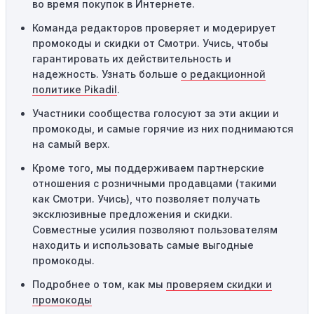
во время покупок в Интернете.
Одноразовое использование:
Многие промокоды
Команда редакторов проверяет и модерирует
предназначены только для однократного
промокоды и скидки от Смотри. Учись, чтобы
использования. Если код уже был использован кем-то
гарантировать их действительность и
другим, он не будет действовать повторно.
надежность. Узнать больше
о редакционной
Технические сбои:
Иногда технические неполадки на
политике Pikadil
.
сайте или в процессе оформления заказа могут
Участники сообщества голосуют за эти акции и
привести к неработоспособности кодов промокодов. В
промокоды, и самые горячие из них поднимаются
таких случаях следует обратиться за помощью в
на самый верх.
службу поддержки.
Кроме того, мы поддерживаем партнерские
отношения с розничными продавцами (такими
как Смотри. Учись), что позволяет получать
эксклюзивные предложения и скидки.
Совместные усилия позволяют пользователям
находить и использовать самые выгодные
промокоды.
Подробнее о том, как мы
проверяем скидки и
промокоды