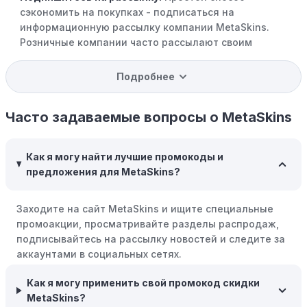
сэкономить на покупках - подписаться на
информационную рассылку компании MetaSkins.
Розничные компании часто рассылают своим
подписчикам эксклюзивные скидки, акции и ранний
доступ к распродажам.
Подробнее
Программы вознаграждений:
Скорее всего, в
компании MetaSkins есть программы поощрения,
Часто задаваемые вопросы о MetaSkins
позволяющие зарабатывать баллы или cashback на
покупках. Накапливайте баллы и обменивайте их на
Как я могу найти лучшие промокоды и
скидки или будущие покупки.
предложения для MetaSkins?
Совершать покупки во время распродаж:
Следите за
крупными распродажами, такими как "черная
Заходите на сайт MetaSkins и ищите специальные
пятница" или сезонными акциями. В такие периоды
промоакции, просматривайте разделы распродаж,
розничные компании часто предлагают значительные
подписывайтесь на рассылку новостей и следите за
скидки.
аккаунтами в социальных сетях.
Бросьте корзину:
Если Вы не торопитесь с покупкой,
Как я могу применить свой промокод скидки
добавьте товары в корзину и оставьте их на день или
MetaSkins?
два. В некоторых случаях существует большая