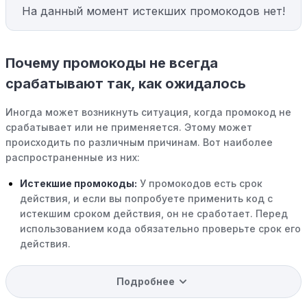
На данный момент истекших промокодов нет!
Почему промокоды не всегда
срабатывают так, как ожидалось
Иногда может возникнуть ситуация, когда промокод не
срабатывает или не применяется. Этому может
происходить по различным причинам. Вот наиболее
распространенные из них:
Истекшие промокоды:
У промокодов есть срок
действия, и если вы попробуете применить код с
истекшим сроком действия, он не сработает. Перед
использованием кода обязательно проверьте срок его
действия.
Уже со скидкой:
В некоторых случаях интересующий
Подробнее
вас товар может быть уже со скидкой. Некоторые
магазины предлагают скидки и акции напрямую, без