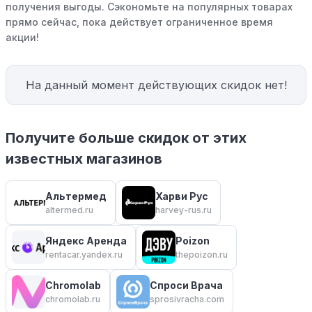
получения выгоды. Сэкономьте на популярных товарах
прямо сейчас, пока действует ограниченное время
акции!
На данный момент действующих скидок нет!
Получите больше скидок от этих
известных магазинов
Альтермед
Харви Рус
altermed.ru
harvey-rus.ru
Яндекс Аренда
Poizon
rentacar.yandex.ru
thepoizon.ru
Chromolab
Спроси Врача
chromolab.ru
sprosivracha.com