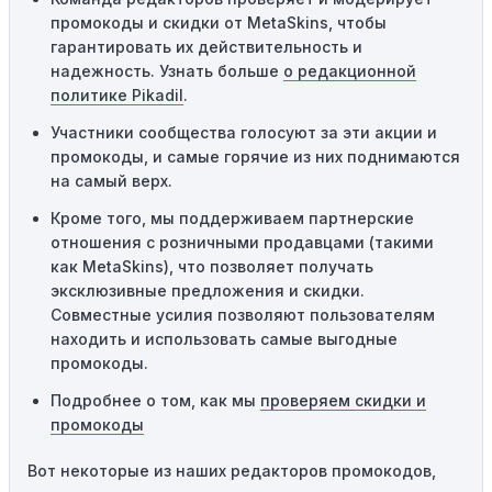
предназначены только для однократного
промокоды и скидки от MetaSkins, чтобы
использования. Если код уже был использован кем-то
гарантировать их действительность и
другим, он не будет действовать повторно.
надежность. Узнать больше
о редакционной
Технические сбои:
Иногда технические неполадки на
политике Pikadil
.
сайте или в процессе оформления заказа могут
Участники сообщества голосуют за эти акции и
привести к неработоспособности кодов промокодов. В
промокоды, и самые горячие из них поднимаются
таких случаях следует обратиться за помощью в
на самый верх.
службу поддержки.
Кроме того, мы поддерживаем партнерские
отношения с розничными продавцами (такими
как MetaSkins), что позволяет получать
эксклюзивные предложения и скидки.
Совместные усилия позволяют пользователям
находить и использовать самые выгодные
промокоды.
Подробнее о том, как мы
проверяем скидки и
промокоды
Вот некоторые из наших редакторов промокодов,