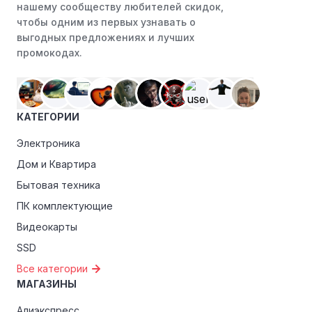
нашему сообществу любителей скидок,
или Instagram. Ритейлеры часто делятся со своими
чтобы одним из первых узнавать о
подписчиками эксклюзивными кодами скидок или
выгодных предложениях и лучших
акциями.
промокодах.
Программы лояльности:
Присоединяйтесь к
программам лояльности, предлагаемым интернет-
магазинами, чтобы пользоваться такими
преимуществами, как скидки только для участников,
КАТЕГОРИИ
ранний доступ к распродажам или эксклюзивным
акциям.
Электроника
Дом и Квартира
Особые скидки:
Если вы соответствуете этим
критериям, проверьте, предоставляет ли MetaSkins
Бытовая техника
эксклюзивные скидки для студентов, ветеранов или
ПК комплектующие
пенсионеров.
Видеокарты
SSD
Все категории
МАГАЗИНЫ
Алиэкспресс