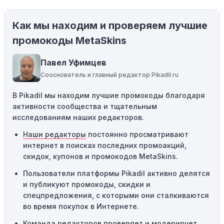
использования купонов с кодами скидок.
Как мы находим и проверяем лучшие
Ограничения на использование промокода:
Некоторые промокоды распространяются только на
промокоды MetaSkins
определенные товары, бренды или категории. Если вы
пытаетесь применить код к товару, не
Павел Уфимцев
соответствующему критериям, он не сработает.
Сооснователь и главный редактор Pikadil.ru
Требование минимальной покупки:
Некоторые
В Pikadil мы находим лучшие промокоды благодаря
промокоды требуют соблюдения минимального
активности сообщества и тщательным
порога покупки, чтобы получить право на скидку. Если
исследованиям наших редакторов.
сумма в корзине не соответствует указанному порогу,
код не сработает.
Наши редакторы
постоянно просматривают
интернет в поисках последних промоакций,
Географические ограничения:
Действие некоторых
скидок, купонов и промокодов MetaSkins.
промокодов может быть ограничено определенными
местами или регионами. Если вы находитесь за
Пользователи платформы Pikadil активно делятся
пределами указанного региона, то код не будет
и публикуют промокоды, скидки и
применяться.
спецпредложения, с которыми они сталкиваются
во время покупок в Интернете.
Одноразовое использование:
Многие промокоды
Команда редакторов проверяет и модерирует