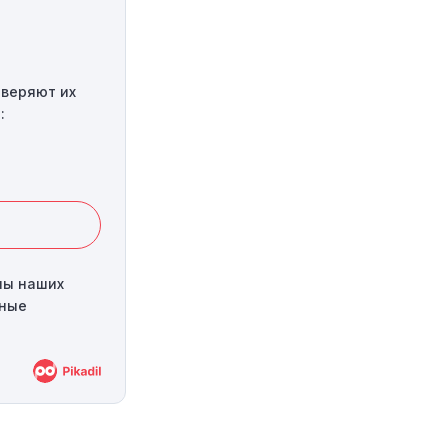
оверяют их
:
ны наших
сные