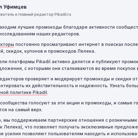
ие ограничения:
Действие некоторых промокодов может бы
л Уфимцев
и местами или регионами. Если вы находитесь за предела
ватель и главный редактор Pikadil.ru
од не будет применяться.
 находим лучшие промокоды благодаря активности сообщест
использование:
Многие промокоды предназначены только
исследованиям наших редакторов.
использования. Если код уже был использован кем-то други
повторно.
акторы
постоянно просматривают интернет в поисках посл
й, скидок, купонов и промокодов Лелека.
сбои:
Иногда технические неполадки на сайте или в проце
ели платформы Pikadil активно делятся и публикуют промо
привести к неработоспособности кодов промокодов. В таких
дложения, с которыми они сталкиваются во время покупок 
титься за помощью в службу поддержки.
едакторов проверяет и модерирует промокоды и скидки от
антировать их действительность и надежность. Узнать бол
ной политике Pikadil
.
сообщества голосуют за эти акции и промокоды, и самые го
ся на самый верх.
о, мы поддерживаем партнерские отношения с розничными
ак Лелека), что позволяет получать эксклюзивные предложе
е усилия позволяют пользователям находить и использова