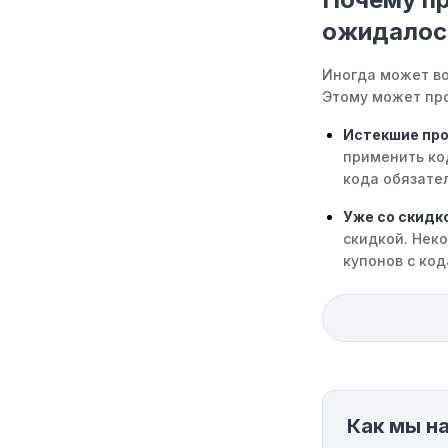
ожидалос
Иногда может во
Этому может про
Истекшие пр
применить ко
кода обязател
Уже со скидк
скидкой. Нек
купонов с код
Ограничения 
только на оп
код к товару,
Требование м
минимального 
Как мы н
соответствует