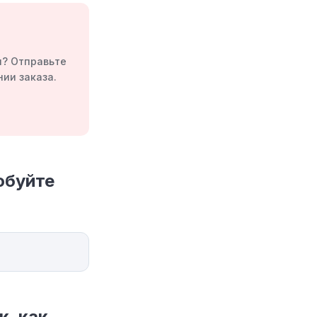
я? Отправьте
ии заказа.
обуйте
, как