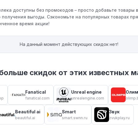
елека доступны без промокодов – просто добавьте товары в
 получения выгоды. Сэкономьте на популярных товарах пря
иченное время акции!
На данный момент действующих скидок нет!
больше скидок от этих известных м
Fanatical
Unreal engine
Олим
pp
fanatical.com
unrealengine.com
olimp.
Beautiful ai
Smart
Звук
beautiful.ai
smart.swnn.ru
zvukplay.ru