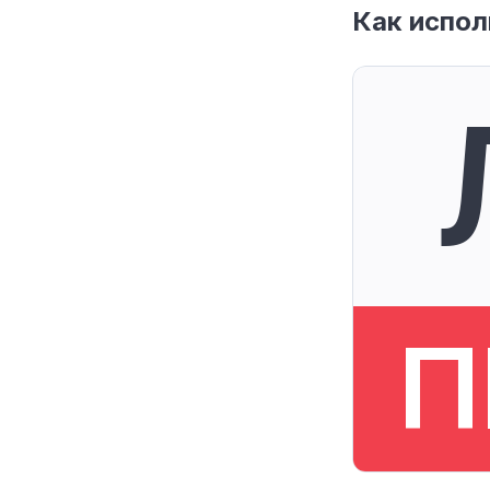
Как испол
П