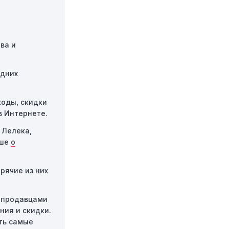
ть ограничено
ми указанного
ва и
 для
м, он не будет
едних
ссе оформления
коды, скидки
 случаях
в Интернете.
 Лелека,
ьше
о
рячие из них
 продавцами
ния и скидки.
ть самые