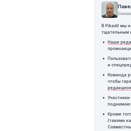
Географическ
Паве
определенным
Соосно
региона, то к
В Pikadil мы
Одноразовое 
тщательным 
однократного 
действовать 
Наши ред
промоакци
Технические 
Пользоват
заказа могут 
и спецпре
следует обра
Команда р
чтобы гар
редакцион
Участники 
поднимают
Кроме тог
(такими к
Совместны