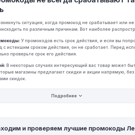
ь
зникнуть ситуация, когда промокод не срабатывает или не
исходить по различным причинам. Вот наиболее распростр
омокоды:
У промокодов есть срок действия, и если вы попр
д с истекшим сроком действия, он не сработает. Перед ис
ьно проверьте срок его действия.
ой:
В некоторых случаях интересующий вас товар может быт
оторые магазины предлагают скидки и акции напрямую, без
ами скидок.
на использование промокода:
Некоторые промокоды расп
Подробнее
ределенные товары, бренды или категории. Если вы пытает
 не соответствующему критериям, он не сработает.
инимальной покупки:
Некоторые промокоды требуют собл
порога покупки, чтобы получить право на скидку. Если сум
аходим и проверяем лучшие промокоды Ле
 указанному порогу, код не сработает.