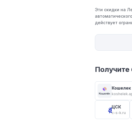
Эти скидки на Л
автоматического
действует огран
Получите 
Кошелек
koshelek.a
ЦСК
c-s-k.ru