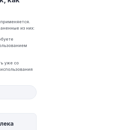
 применяется.
аненные из них:
обуете
пользованием
ь уже со
 использования
ространяются
есь применить
юдения
ма в корзине не
лека