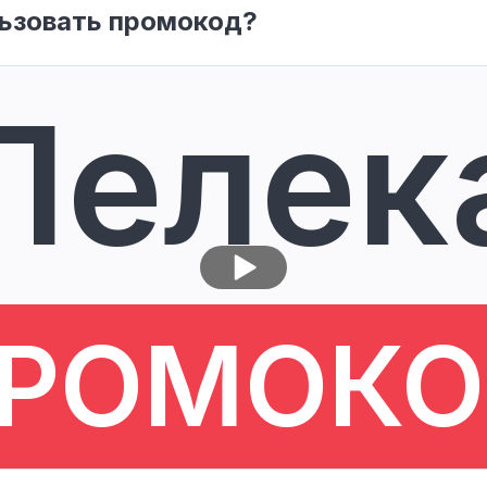
ьзовать промокод?
Лелек
РОМОК