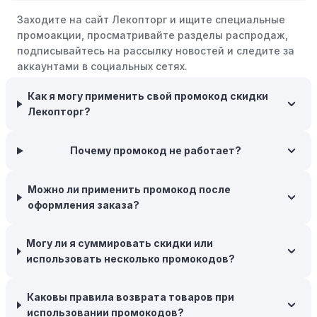
крупными распродажами, такими как "черная
Заходите на сайт Лекопторг и ищите специальные
пятница" или сезонными акциями. В такие периоды
промоакции, просматривайте разделы распродаж,
розничные компании часто предлагают значительные
подписывайтесь на рассылку новостей и следите за
скидки.
аккаунтами в социальных сетях.
Бросьте корзину:
Если Вы не торопитесь с покупкой,
Как я могу применить свой промокод скидки
добавьте товары в корзину и оставьте их на день или
Лекопторг?
два. В некоторых случаях существует большая
вероятность того, что интернет-магазины, включая
Лекопторг, могут прислать вам код скидки, чтобы
Почему промокод не работает?
побудить вас завершить покупку.
Межсезонные покупки:
Приобретайте товары во
Можно ли применить промокод после
время межсезонных распродаж, когда магазины
оформления заказа?
предлагают большие скидки, чтобы освободить
складские запасы. Планируйте заранее и покупайте
Могу ли я суммировать скидки или
товары на следующий сезон, когда они будут в
использовать несколько промокодов?
продаже.
Возможность бесплатной доставки:
Большинство
Каковы правила возврата товаров при
интернет-магазинов часто предлагают бесплатную
использовании промокодов?