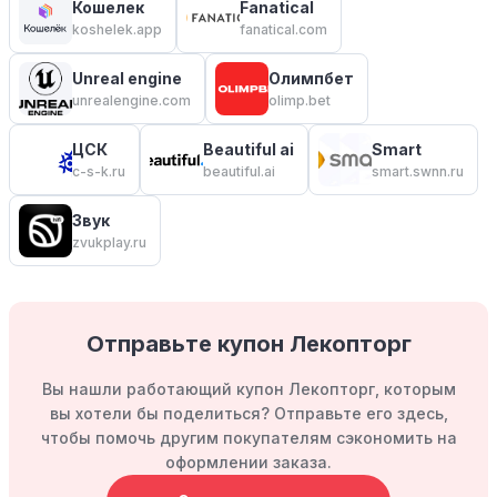
Кошелек
Fanatical
koshelek.app
fanatical.com
Unreal engine
Олимпбет
unrealengine.com
olimp.bet
ЦСК
Beautiful ai
Smart
c-s-k.ru
beautiful.ai
smart.swnn.ru
Звук
zvukplay.ru
Отправьте купон Лекопторг
Вы нашли работающий купон Лекопторг, которым
вы хотели бы поделиться? Отправьте его здесь,
чтобы помочь другим покупателям сэкономить на
оформлении заказа.