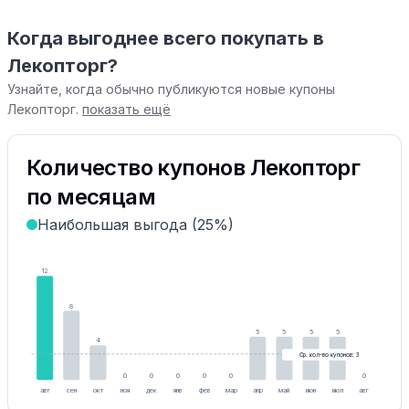
Когда выгоднее всего покупать в
Лекопторг?
Узнайте, когда обычно публикуются новые купоны
Лекопторг.
показать ещё
Количество купонов Лекопторг
по месяцам
Наибольшая выгода (25%)
12
8
5
5
5
5
4
Ср. кол-во купонов: 3
0
0
0
0
0
0
авг
сен
окт
ноя
дек
янв
фев
мар
апр
май
июн
июл
авг