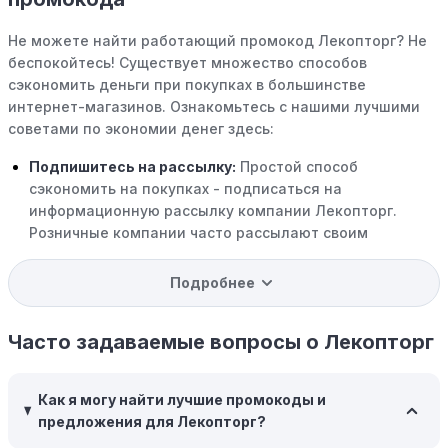
Не можете найти работающий промокод Лекопторг? Не
беспокойтесь! Существует множество способов
сэкономить деньги при покупках в большинстве
интернет-магазинов. Ознакомьтесь с нашими лучшими
советами по экономии денег здесь:
Подпишитесь на рассылку:
Простой способ
сэкономить на покупках - подписаться на
информационную рассылку компании Лекопторг.
Розничные компании часто рассылают своим
подписчикам эксклюзивные скидки, акции и ранний
доступ к распродажам.
Подробнее
Программы вознаграждений:
Скорее всего, в
компании Лекопторг есть программы поощрения,
Часто задаваемые вопросы о Лекопторг
позволяющие зарабатывать баллы или cashback на
покупках. Накапливайте баллы и обменивайте их на
Как я могу найти лучшие промокоды и
скидки или будущие покупки.
предложения для Лекопторг?
Совершать покупки во время распродаж:
Следите за