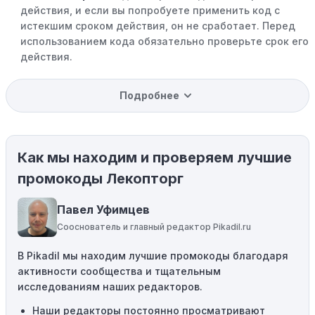
действия, и если вы попробуете применить код с
истекшим сроком действия, он не сработает. Перед
использованием кода обязательно проверьте срок его
действия.
Уже со скидкой:
В некоторых случаях интересующий
Подробнее
вас товар может быть уже со скидкой. Некоторые
магазины предлагают скидки и акции напрямую, без
использования купонов с кодами скидок.
Как мы находим и проверяем лучшие
Ограничения на использование промокода:
Некоторые промокоды распространяются только на
промокоды Лекопторг
определенные товары, бренды или категории. Если вы
пытаетесь применить код к товару, не
Павел Уфимцев
соответствующему критериям, он не сработает.
Сооснователь и главный редактор Pikadil.ru
Требование минимальной покупки:
Некоторые
В Pikadil мы находим лучшие промокоды благодаря
промокоды требуют соблюдения минимального
активности сообщества и тщательным
порога покупки, чтобы получить право на скидку. Если
исследованиям наших редакторов.
сумма в корзине не соответствует указанному порогу,
код не сработает.
Наши редакторы
постоянно просматривают