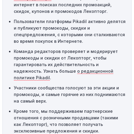
интернет в поисках последних промоакций,
Географические ограничения:
Действие некоторых
скидок, купонов и промокодов Лекопторг.
промокодов может быть ограничено определенными
местами или регионами. Если вы находитесь за
Пользователи платформы Pikadil активно делятся
пределами указанного региона, то код не будет
и публикуют промокоды, скидки и
применяться.
спецпредложения, с которыми они сталкиваются
во время покупок в Интернете.
Одноразовое использование:
Многие промокоды
Команда редакторов проверяет и модерирует
предназначены только для однократного
промокоды и скидки от Лекопторг, чтобы
использования. Если код уже был использован кем-то
гарантировать их действительность и
другим, он не будет действовать повторно.
надежность. Узнать больше
о редакционной
Технические сбои:
Иногда технические неполадки на
политике Pikadil
.
сайте или в процессе оформления заказа могут
Участники сообщества голосуют за эти акции и
привести к неработоспособности кодов промокодов. В
промокоды, и самые горячие из них поднимаются
таких случаях следует обратиться за помощью в
на самый верх.
службу поддержки.
Кроме того, мы поддерживаем партнерские
отношения с розничными продавцами (такими
как Лекопторг), что позволяет получать
эксклюзивные предложения и скидки.