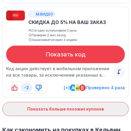
М.ВИДЕО
СКИДКА ДО 5% НА ВАШ ЗАКАЗ
Сегодня использовали:
3 раза
Проверен:
2 мес назад
Заканчивается
через 3 недели
Показать код
Код акции действует в мобильном приложении
на все товары, за исключением указанных в
списке. Спешите воспользоваться
A
E
-2
[+]
Проверено 4 раза
предложением, оно ограничено по времени.
Показать больше похожих купонов
Как сэкономить на покупках в Кельвин