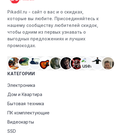
Следите за социальными сетями:
Следите за
Кельвин компьютеры в социальных сетях, таких как
Pikadil.ru - cайт о вас и о скидках,
VK, Facebook или Instagram. Ритейлеры часто делятся
которые вы любите. Присоединяйтесь к
со своими подписчиками эксклюзивными кодами
нашему сообществу любителей скидок,
скидок или акциями.
чтобы одним из первых узнавать о
выгодных предложениях и лучших
Программы лояльности:
Присоединяйтесь к
промокодах.
программам лояльности, предлагаемым интернет-
магазинами, чтобы пользоваться такими
преимуществами, как скидки только для участников,
ранний доступ к распродажам или эксклюзивным
КАТЕГОРИИ
акциям.
Электроника
Особые скидки:
Если вы соответствуете этим
критериям, проверьте, предоставляет ли Кельвин
Дом и Квартира
компьютеры эксклюзивные скидки для студентов,
Бытовая техника
ветеранов или пенсионеров.
ПК комплектующие
Видеокарты
SSD