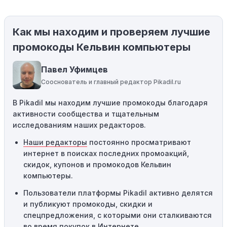
магазины предлагают скидки и акции напрямую, без
использования купонов с кодами скидок.
Как мы находим и проверяем лучшие
Ограничения на использование промокода:
Некоторые промокоды распространяются только на
промокоды Кельвин компьютеры
определенные товары, бренды или категории. Если вы
пытаетесь применить код к товару, не
Павел Уфимцев
соответствующему критериям, он не сработает.
Сооснователь и главный редактор Pikadil.ru
Требование минимальной покупки:
Некоторые
В Pikadil мы находим лучшие промокоды благодаря
промокоды требуют соблюдения минимального
активности сообщества и тщательным
порога покупки, чтобы получить право на скидку. Если
исследованиям наших редакторов.
сумма в корзине не соответствует указанному порогу,
код не сработает.
Наши редакторы
постоянно просматривают
интернет в поисках последних промоакций,
Географические ограничения:
Действие некоторых
скидок, купонов и промокодов Кельвин
промокодов может быть ограничено определенными
компьютеры.
местами или регионами. Если вы находитесь за
пределами указанного региона, то код не будет
Пользователи платформы Pikadil активно делятся
применяться.
и публикуют промокоды, скидки и
спецпредложения, с которыми они сталкиваются
Одноразовое использование:
Многие промокоды
во время покупок в Интернете.