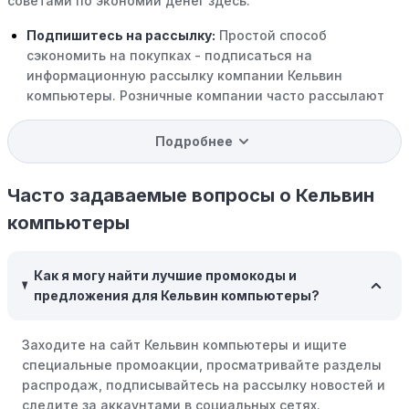
советами по экономии денег здесь:
Подпишитесь на рассылку:
Простой способ
сэкономить на покупках - подписаться на
информационную рассылку компании Кельвин
компьютеры. Розничные компании часто рассылают
своим подписчикам эксклюзивные скидки, акции и
ранний доступ к распродажам.
Подробнее
Программы вознаграждений:
Скорее всего, в
компании Кельвин компьютеры есть программы
Часто задаваемые вопросы о Кельвин
поощрения, позволяющие зарабатывать баллы или
компьютеры
cashback на покупках. Накапливайте баллы и
обменивайте их на скидки или будущие покупки.
Как я могу найти лучшие промокоды и
Совершать покупки во время распродаж:
Следите за
предложения для Кельвин компьютеры?
крупными распродажами, такими как "черная
пятница" или сезонными акциями. В такие периоды
Заходите на сайт Кельвин компьютеры и ищите
розничные компании часто предлагают значительные
специальные промоакции, просматривайте разделы
скидки.
распродаж, подписывайтесь на рассылку новостей и
Бросьте корзину:
Если Вы не торопитесь с покупкой,
следите за аккаунтами в социальных сетях.