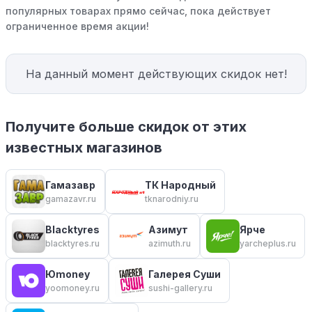
популярных товарах прямо сейчас, пока действует
ограниченное время акции!
На данный момент действующих скидок нет!
Получите больше скидок от этих
известных магазинов
Гамазавр
ТК Народный
gamazavr.ru
tknarodniy.ru
Blacktyres
Азимут
Ярче
blacktyres.ru
azimuth.ru
yarcheplus.ru
Юmoney
Галерея Суши
yoomoney.ru
sushi-gallery.ru