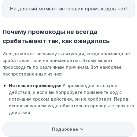
На данный момент истекших промокодов нет!
Почему промокоды не всегда
срабатывают так, как ожидалось
Иногда может возникнуть ситуация, когда промокод не
срабатывает или не применяется. Этому может
происходить по различным причинам. Вот наиболее
распространенные из них:
Истекшие промокоды:
У промокодов есть срок
действия, и если вы попробуете применить код с
истекшим сроком действия, он не сработает. Перед
использованием кода обязательно проверьте срок его
действия.
Уже со скидкой:
В некоторых случаях интересующий
Подробнее
вас товар может быть уже со скидкой. Некоторые