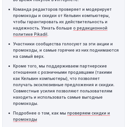
предназначены только для однократного
Команда редакторов проверяет и модерирует
использования. Если код уже был использован кем-то
промокоды и скидки от Кельвин компьютеры,
другим, он не будет действовать повторно.
чтобы гарантировать их действительность и
Технические сбои:
Иногда технические неполадки на
надежность. Узнать больше
о редакционной
сайте или в процессе оформления заказа могут
политике Pikadil
.
привести к неработоспособности кодов промокодов. В
Участники сообщества голосуют за эти акции и
таких случаях следует обратиться за помощью в
промокоды, и самые горячие из них поднимаются
службу поддержки.
на самый верх.
Кроме того, мы поддерживаем партнерские
отношения с розничными продавцами (такими
как Кельвин компьютеры), что позволяет
получать эксклюзивные предложения и скидки.
Совместные усилия позволяют пользователям
находить и использовать самые выгодные
промокоды.
Подробнее о том, как мы
проверяем скидки и
промокоды