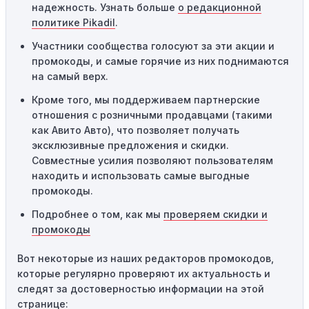
надежность. Узнать больше
о редакционной
Технические сбои:
Иногда технические неполадки на
политике Pikadil
.
сайте или в процессе оформления заказа могут
Участники сообщества голосуют за эти акции и
привести к неработоспособности кодов промокодов. В
промокоды, и самые горячие из них поднимаются
таких случаях следует обратиться за помощью в
на самый верх.
службу поддержки.
Кроме того, мы поддерживаем партнерские
отношения с розничными продавцами (такими
как Авито Авто), что позволяет получать
эксклюзивные предложения и скидки.
Совместные усилия позволяют пользователям
находить и использовать самые выгодные
промокоды.
Подробнее о том, как мы
проверяем скидки и
промокоды
Вот некоторые из наших редакторов промокодов,
которые регулярно проверяют их актуальность и
следят за достоверностью информации на этой
странице: