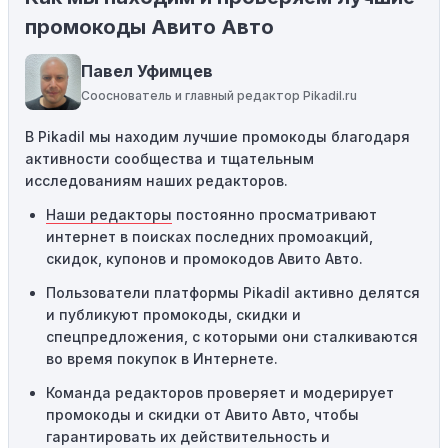
Некоторые промокоды распространяются только на
промокоды Авито Авто
определенные товары, бренды или категории. Если вы
пытаетесь применить код к товару, не
Павел Уфимцев
соответствующему критериям, он не сработает.
Сооснователь и главный редактор Pikadil.ru
Требование минимальной покупки:
Некоторые
В Pikadil мы находим лучшие промокоды благодаря
промокоды требуют соблюдения минимального
активности сообщества и тщательным
порога покупки, чтобы получить право на скидку. Если
исследованиям наших редакторов.
сумма в корзине не соответствует указанному порогу,
код не сработает.
Наши редакторы
постоянно просматривают
интернет в поисках последних промоакций,
Географические ограничения:
Действие некоторых
скидок, купонов и промокодов Авито Авто.
промокодов может быть ограничено определенными
местами или регионами. Если вы находитесь за
Пользователи платформы Pikadil активно делятся
пределами указанного региона, то код не будет
и публикуют промокоды, скидки и
применяться.
спецпредложения, с которыми они сталкиваются
во время покупок в Интернете.
Одноразовое использование:
Многие промокоды
Команда редакторов проверяет и модерирует
предназначены только для однократного
промокоды и скидки от Авито Авто, чтобы
использования. Если код уже был использован кем-то
гарантировать их действительность и
другим, он не будет действовать повторно.