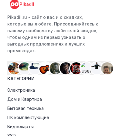
Pikadil
Следите за социальными сетями:
Следите за Авито
Авто в социальных сетях, таких как VK, Facebook или
Pikadil.ru - cайт о вас и о скидках,
Instagram. Ритейлеры часто делятся со своими
которые вы любите. Присоединяйтесь к
подписчиками эксклюзивными кодами скидок или
нашему сообществу любителей скидок,
акциями.
чтобы одним из первых узнавать о
выгодных предложениях и лучших
Программы лояльности:
Присоединяйтесь к
промокодах.
программам лояльности, предлагаемым интернет-
магазинами, чтобы пользоваться такими
преимуществами, как скидки только для участников,
ранний доступ к распродажам или эксклюзивным
КАТЕГОРИИ
акциям.
Электроника
Особые скидки:
Если вы соответствуете этим
критериям, проверьте, предоставляет ли Авито Авто
Дом и Квартира
эксклюзивные скидки для студентов, ветеранов или
Бытовая техника
пенсионеров.
ПК комплектующие
Видеокарты
SSD