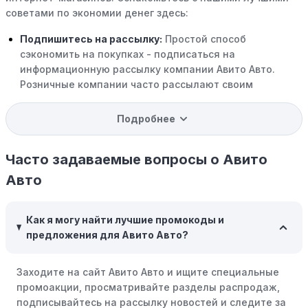
советами по экономии денег здесь:
Подпишитесь на рассылку:
Простой способ
сэкономить на покупках - подписаться на
информационную рассылку компании Авито Авто.
Розничные компании часто рассылают своим
подписчикам эксклюзивные скидки, акции и ранний
доступ к распродажам.
Подробнее
Программы вознаграждений:
Скорее всего, в
компании Авито Авто есть программы поощрения,
Часто задаваемые вопросы о Авито
позволяющие зарабатывать баллы или cashback на
Авто
покупках. Накапливайте баллы и обменивайте их на
скидки или будущие покупки.
Как я могу найти лучшие промокоды и
Совершать покупки во время распродаж:
Следите за
предложения для Авито Авто?
крупными распродажами, такими как "черная
пятница" или сезонными акциями. В такие периоды
Заходите на сайт Авито Авто и ищите специальные
розничные компании часто предлагают значительные
промоакции, просматривайте разделы распродаж,
скидки.
подписывайтесь на рассылку новостей и следите за