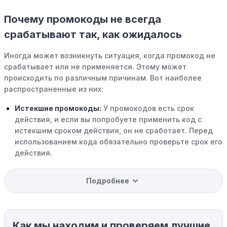
Почему промокоды не всегда
срабатывают так, как ожидалось
Иногда может возникнуть ситуация, когда промокод не
срабатывает или не применяется. Этому может
происходить по различным причинам. Вот наиболее
распространенные из них:
Истекшие промокоды:
У промокодов есть срок
действия, и если вы попробуете применить код с
истекшим сроком действия, он не сработает. Перед
использованием кода обязательно проверьте срок его
действия.
Уже со скидкой:
В некоторых случаях интересующий
Подробнее
вас товар может быть уже со скидкой. Некоторые
магазины предлагают скидки и акции напрямую, без
использования купонов с кодами скидок.
Как мы находим и проверяем лучшие
Ограничения на использование промокода: