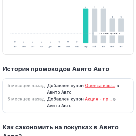
7
7
7
5
5
Ср. кол-во купонов: 2
0
0
0
0
0
0
0
0
авг
сен
окт
ноя
дек
янв
фев
мар
апр
май
июн
июл
авг
История промокодов Авито Авто
5 месяцев назад
Добавлен купон
Оценка ваш...
в
Авито Авто
5 месяцев назад
Добавлен купон
Акция - пр...
в
Авито Авто
Как сэкономить на покупках в Авито