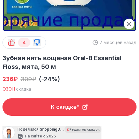
4
7 месяцев назад
Зубная нить вощеная Oral-B Essential
Floss, мята, 50 м
₽
309
₽
(-24%)
236
ОЗОН
скидка
К скидке*
Поделился
ShoppingDiva
Редактор скидок
На сайте с 2025