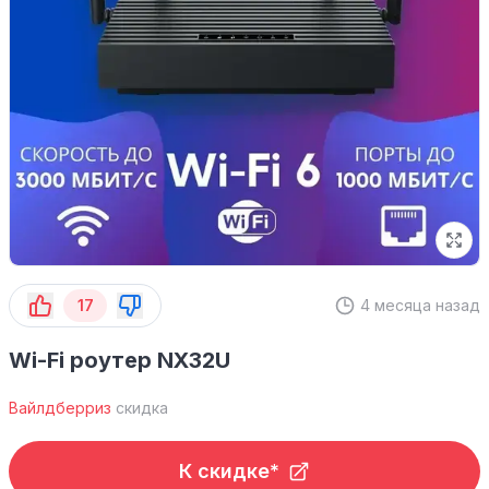
17
4 месяца назад
Wi-Fi роутер NX32U
Вайлдберриз
скидка
К скидке*