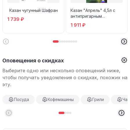
Казан чугунный Шафран
Казан "Апрель" 4,5л с
антипригарным
1 739 ₽
покрытием с крышкой
1 911 ₽
Оповещения о скидках
Выберите одно или несколько оповещений ниже,
чтобы получать уведомления о скидках, похожих на
эту.
Посуда
Кофемашины
Грили
Чай