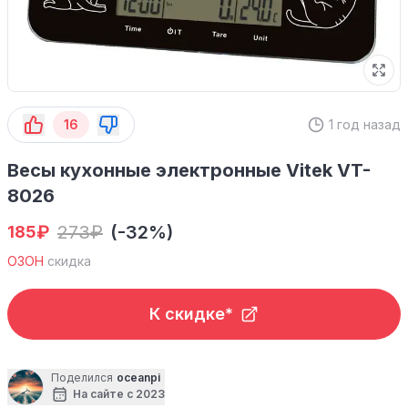
16
1 год назад
Весы кухонные электронные Vitek VT-
8026
₽
273
₽
(-32%)
185
ОЗОН
скидка
К скидке*
Поделился
oceanpi
На сайте с 2023