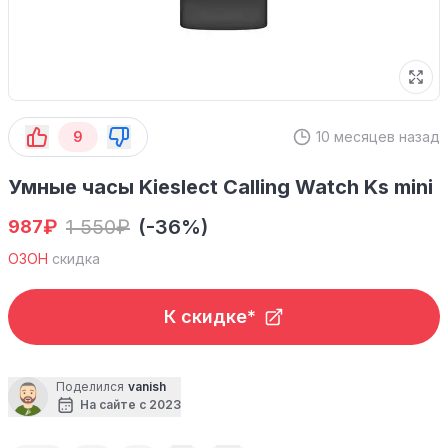
9
10 месяцев назад
Умные часы Kieslect Calling Watch Ks mini
₽
1 550
₽
(-36%)
987
ОЗОН
скидка
К скидке*
Поделился
vanish
На сайте с 2023