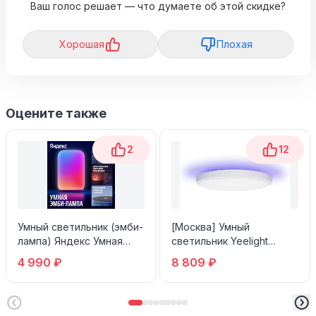
Ваш голос решает — что думаете об этой скидке?
Хорошая
Плохая
Оцените также
2
12
Умный светильник (эмби-
[Москва] Умный
лампа) Яндекс Умная
светильник Yeelight
Эмби-Лампа YNDX-00560
Arwen Ceiling Light 550S
4 990 ₽
8 809 ₽
YLXD013-A