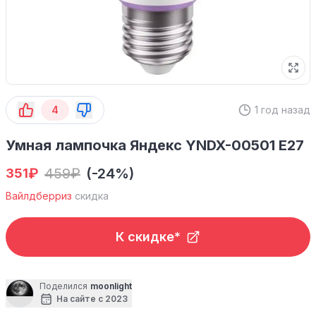
4
1 год назад
Умная лампочка Яндекс YNDX-00501 E27
₽
459
₽
(-24%)
351
Вайлдберриз
скидка
К скидке*
Поделился
moonlight
На сайте с 2023