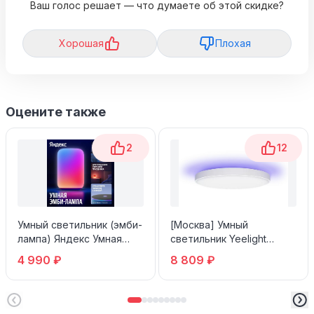
Ваш голос решает — что думаете об этой скидке?
Хорошая
Плохая
Оцените также
2
12
Умный светильник (эмби-
[Москва] Умный
лампа) Яндекс Умная
светильник Yeelight
Эмби-Лампа YNDX-00560
Arwen Ceiling Light 550S
4 990 ₽
8 809 ₽
YLXD013-A