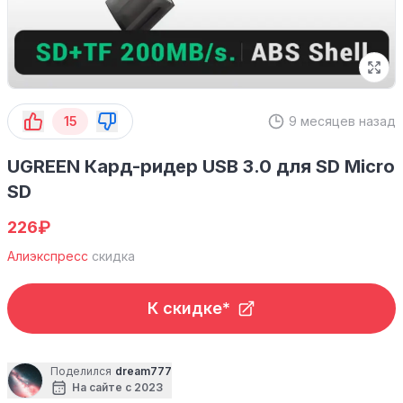
15
9 месяцев назад
UGREEN Кард-ридер USB 3.0 для SD Micro
SD
₽
226
Алиэкспресс
скидка
К скидке*
Поделился
dream777
На сайте с 2023