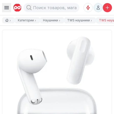
Категории
Наушники
TWS наушники
TWS наушн