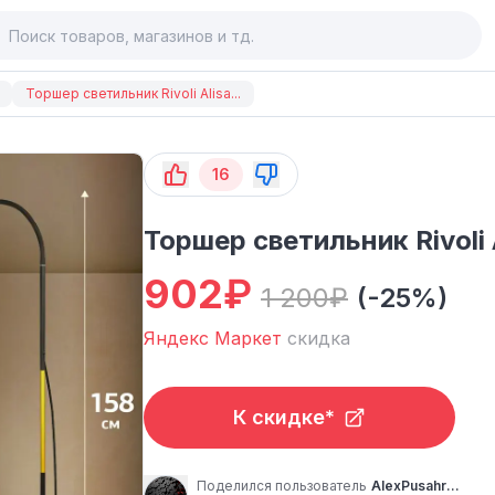
Торшер светильник Rivoli Alisa...
16
Торшер светильник Rivoli 
902
₽
1 200
₽
(-25%)
Яндекс Маркет
скидка
К скидке*
Поделился пользователь
AlexPusahrov