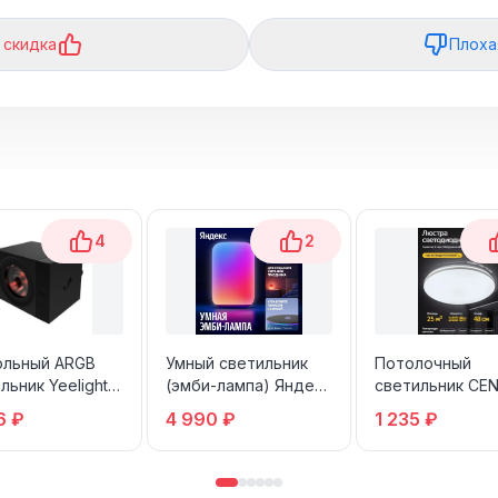
 скидка
Плоха
4
2
ольный ARGB
Умный светильник
Потолочный
льник Yeelight
(эмби-лампа) Яндекс
светильник CE
-Desktop
Умная Эмби-Лампа
6 ₽
4 990 ₽
1 235 ₽
phere Light-
YNDX-00560
Light-Spotlight