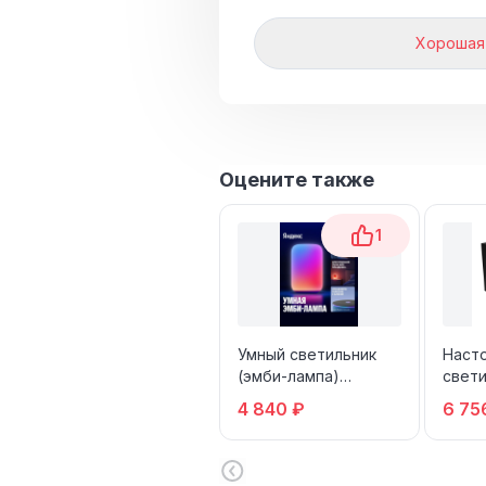
Хорошая
Оцените также
1
Умный светильник
Наст
(эмби-лампа)
свети
Яндекс, работает с
Cube
4 840 ₽
6 75
Алисой (YNDX-
Atmos
00560)
Color 
Basic