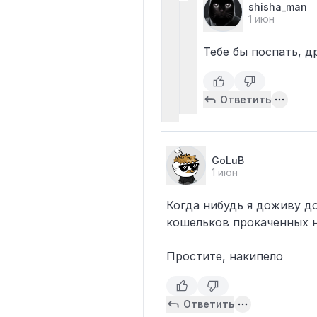
shisha_man
1 июн
Тебе бы поспать, 
Ответить
GoLuB
1 июн
Когда нибудь я доживу до
кошельков прокаченных н
Простите, накипело
Ответить