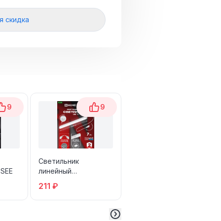
я скидка
9
9
10
Светильник
Светильник
NSEE
линейный
Пирамидка
светодиодный
211 ₽
192 ₽
настенный 7Вт
6500К