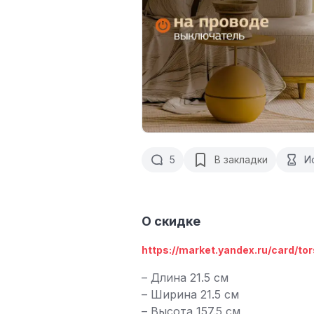
5
В закладки
И
О скидке
https://market.yandex.ru/card/tors
– Длина 21.5 см
– Ширина 21.5 см
– Высота 157.5 см