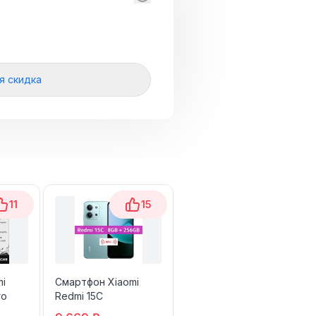
я скидка
11
15
15
mi
Смартфон Xiaomi
Смартфон Xiaomi
ro
Redmi 15C
Redmi Note 13 Pro 5G