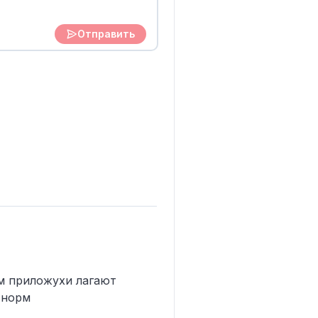
Отправить
им приложухи лагают
 норм