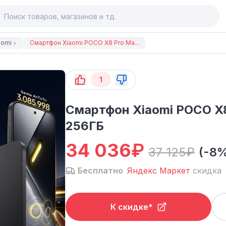
aomi
Смартфон Xiaomi POCO X8 Pro Ma...
1
Смартфон Xiaomi POCO X8
256ГБ
34 036
₽
37 125
₽
(-8
Бесплатно
Яндекс Маркет
скидка
К скидке*