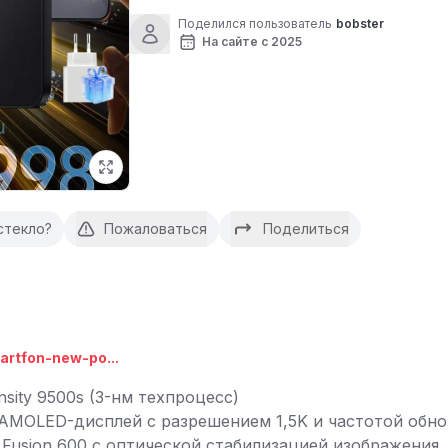
Поделился пользователь
bobster
На сайте с 2025
стекло?
Пожаловаться
Поделиться
artfon-new-po...
sity 9500s (3-нм техпроцесс)
AMOLED-дисплей с разрешением 1,5K и частотой обно
 Fusion 600 с оптической стабилизацией изображения