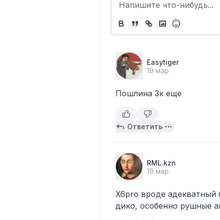
Easytiger
19 мар
Пошлина 3к еще
Ответить
RML.kzn
19 мар
X6pro вроде адекватный б
дико, особенно рушные ав