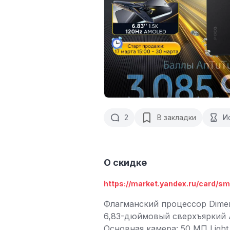
2
В закладки
И
О скидке
https://market.yandex.ru/card/sm
Флагманский процессор Dimen
6,83-дюймовый сверхъяркий 
Основная камера: 50 МП Light