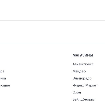
МАГАЗИНЫ
Алиэкспресс
ира
Мвидео
ника
Эльдорадо
ующие
Яндекс Маркет
Озон
Вайлдберриз