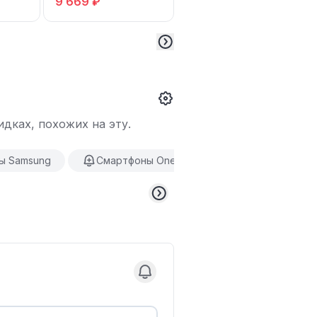
9 669 ₽
13 509 ₽
дках, похожих на эту.
ы Samsung
Смартфоны OnePlus
Смартфоны Hu