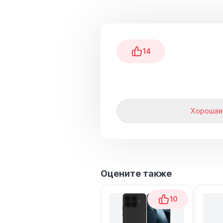
14
Хорошая
Оцените также
10