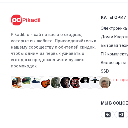
КАТЕГОРИИ
Pikadil
Электроника
Pikadil.ru - cайт о вас и о скидках,
Дом и Кварт
которые вы любите. Присоединяйтесь к
Бытовая тех
нашему сообществу любителей скидок,
чтобы одним из первых узнавать о
ПК комплект
выгодных предложениях и лучших
Видеокарты
промокодах.
SSD
Все категори
МЫ В СОЦС