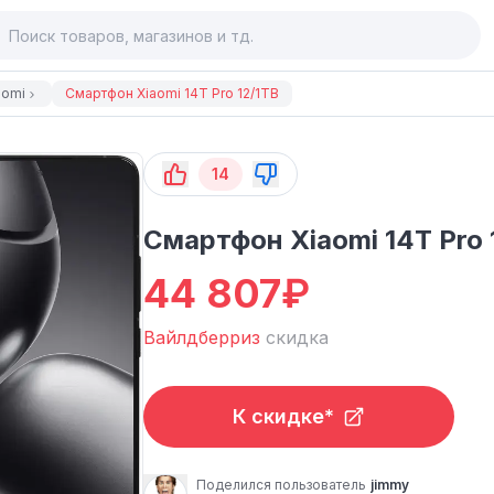
aomi
Смартфон Xiaomi 14T Pro 12/1TB
14
Смартфон Xiaomi 14T Pro 
44 807
₽
Вайлдберриз
скидка
К скидке*
Поделился пользователь
jimmy