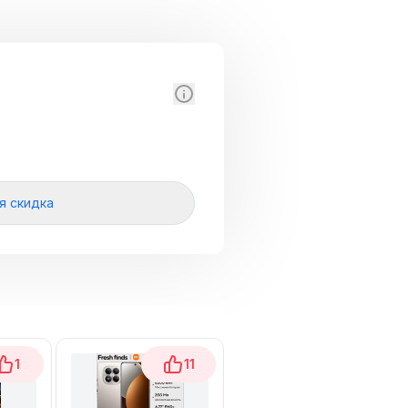
я скидка
1
11
15