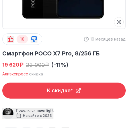
10
10 месяцев назад
Смартфон POCO X7 Pro, 8/256 ГБ
₽
22 000
₽
(-11%)
19 620
Алиэкспресс
скидка
К скидке*
Поделился
moonlight
На сайте с 2023