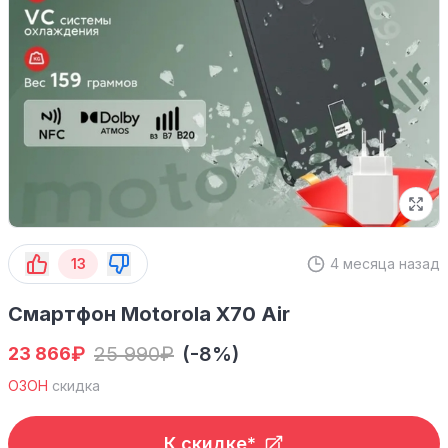
13
4 месяца назад
Смартфон Motorola X70 Air
₽
25 990
₽
(-8%)
23 866
ОЗОН
скидка
К скидке*