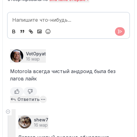
VotOpyat
16 мар
Motorola всегда чистый андроид была без
лагов лайк
Ответить
shew7
16 мар