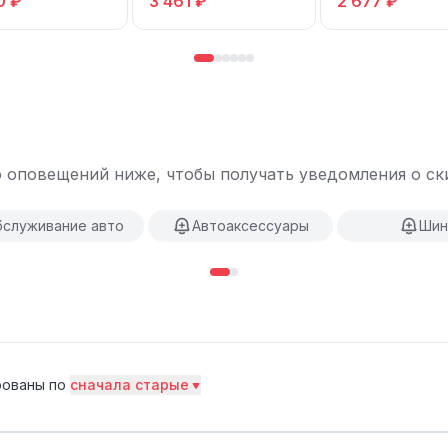
0 ₽
3 461 ₽
2 677 ₽
5R14 82T
 оповещений ниже, чтобы получать уведомления о ски
служивание авто
Автоаксессуары
Ши
ованы по
сначала старые