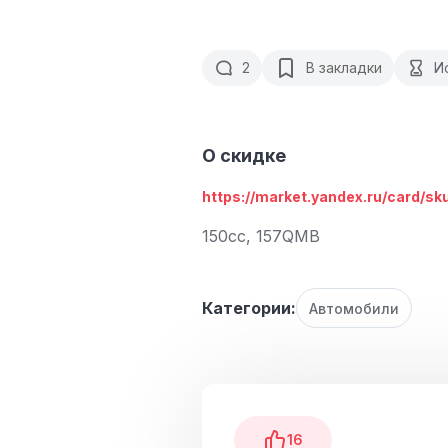
2
В закладки
И
О скидке
https://market.yandex.ru/card/sk
150cc, 157QMB
Категории:
Автомобили
16