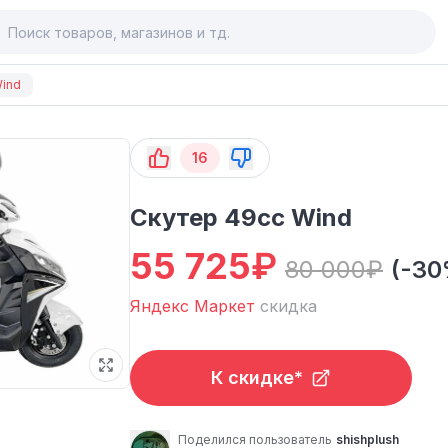
Wind
16
Скутер 49cc Wind
55 725
₽
80 000
₽
(-30
Яндекс Маркет
скидка
К скидке*
Поделился пользователь
shishplush