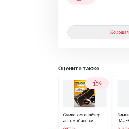
Хорошая
Оцените также
8
Сумка-органайзер
Зимн
автомобильная
RAUF
SNOW