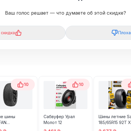
Ваш голос решает — что думаете об этой скидке?
 скидка
Плоха
10
10
ие шины
Сабвуфер Урал
Шины летние Sa
FAN
Молот 12
185/65R15 92T 
MASTER W2
ATREZZO ELITE