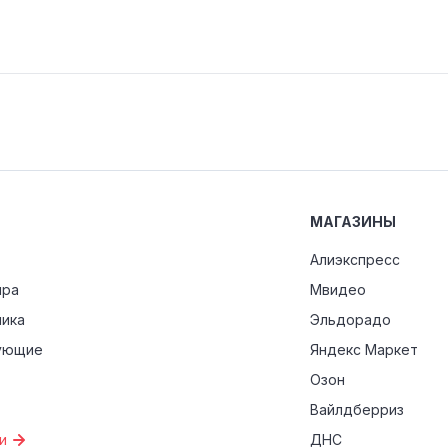
МАГАЗИНЫ
Алиэкспресс
ира
Мвидео
ника
Эльдорадо
ующие
Яндекс Маркет
Озон
Вайлдберриз
и
ДНС