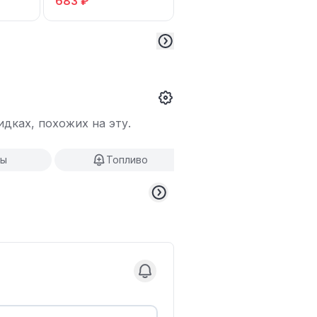
683 ₽
полусинт., 5 л
дках, похожих на эту.
ны
Топливо