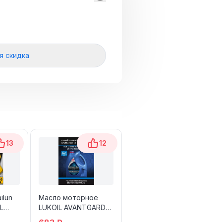
я скидка
13
12
15
ilun
Масло моторное
Скутер TRACER ADV
XL
LUKОIL AVANTGARDE
102 566 ₽
ULTRA 15W-40