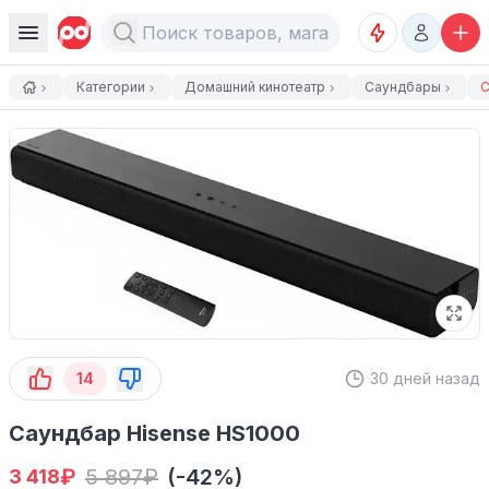
Категории
Домашний кинотеатр
Саундбары
С
14
30 дней назад
Саундбар Hisense HS1000
₽
5 897
₽
(-42%)
3 418