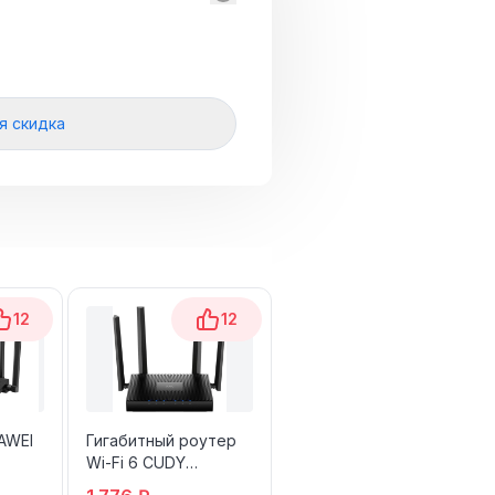
я скидка
12
12
15
AWEI
Гигабитный роутер
Роутер Mercusys Wi-
Wi-Fi 6 CUDY
Fi MR60X
WR3000V2.0