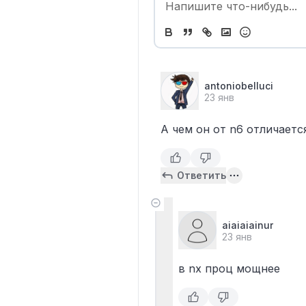
antoniobelluci
23 янв
А чем он от n6 отличаетс
Ответить
aiaiaiainur
23 янв
в nx проц мощнее