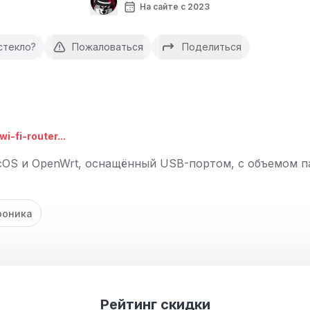
На сайте с 2023
стекло?
Пожаловаться
Поделиться
i-fi-router...
cOS и OpenWrt, оснащённый USB-портом, с объемом па
роника
Рейтинг скидки