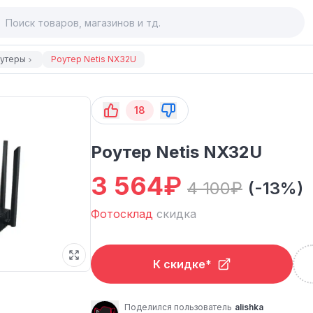
утеры
Роутер Netis NX32U
18
Роутер Netis NX32U
3 564
₽
4 100
₽
(-13%)
Фотосклад
скидка
К скидке*
Поделился пользователь
alishka