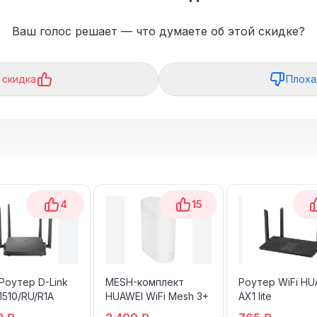
Ваш голос решает — что думаете об этой скидке?
 скидка
Плоха
4
15
 Роутер D-Link
MESH-комплект
Роутер WiFi HU
1510/RU/R1A
HUAWEI WiFi Mesh 3+
AX1 lite