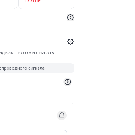
1 776 ₽
1 780 ₽
дках, похожих на эту.
спроводного сигнала