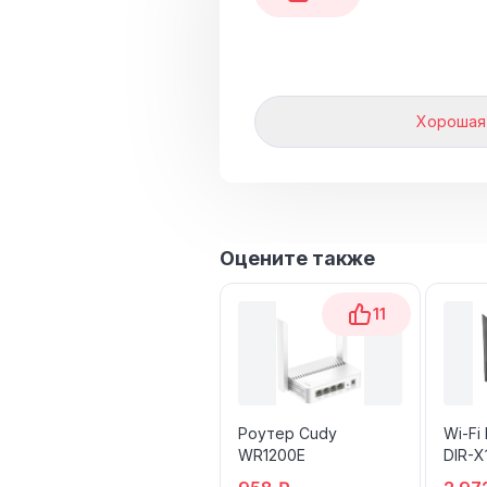
Хорошая
Оцените также
11
Роутер Cudy
Wi-Fi
WR1200E
DIR-X