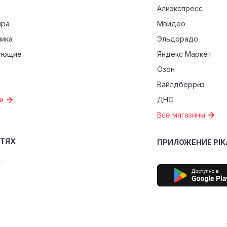
Алиэкспресс
ира
Мвидео
ника
Эльдорадо
ующие
Яндекс Маркет
Озон
Вайлдберриз
и
ДНС
Все магазины
ЕТЯХ
ПРИЛОЖЕНИЕ PIK