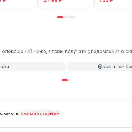
2 ₽
2 499 ₽
765 ₽
 оповещений ниже, чтобы получать уведомления о ски
теры
Усилители бе
рованы по
сначала старые