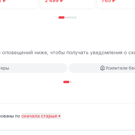
2 ₽
2 499 ₽
765 ₽
 оповещений ниже, чтобы получать уведомления о ски
теры
Усилители бе
рованы по
сначала старые