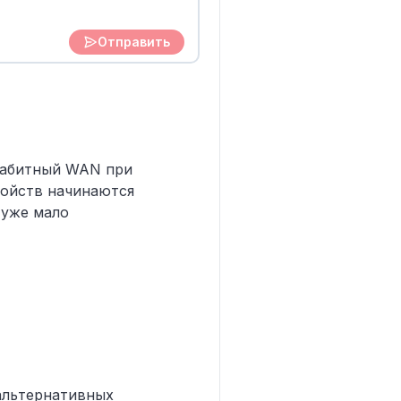
Отправить
игабитный WAN при
ройств начинаются
 уже мало
альтернативных