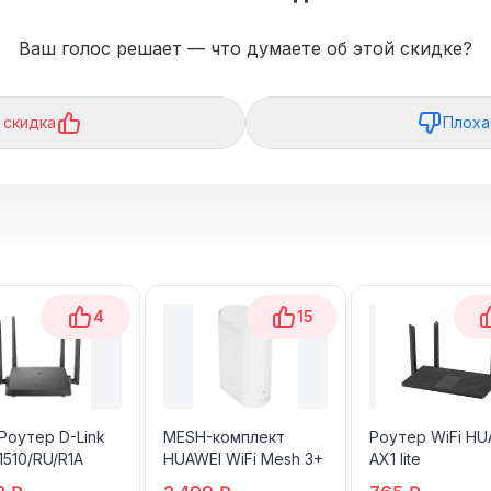
Ваш голос решает — что думаете об этой скидке?
 скидка
Плоха
4
15
 Роутер D-Link
MESH-комплект
Роутер WiFi HU
1510/RU/R1A
HUAWEI WiFi Mesh 3+
AX1 lite