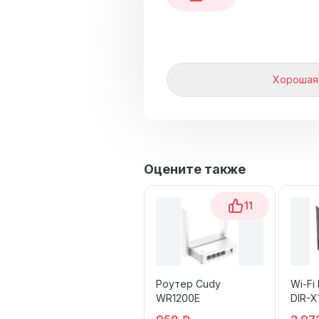
Хорошая
Оцените также
11
Роутер Cudy
Wi-Fi
WR1200E
DIR-X