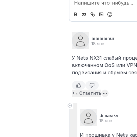
aiaiaiainur
18 янв
У Netis NX31 слабый про
включенном QoS или VPN.
подвисания и обрывы свя
Ответить
dimasikv
18 янв
И прошивка у Netis к