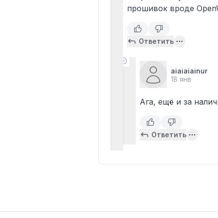
прошивок вроде OpenW
Ответить
aiaiaiainur
18 янв
Ага, ещё и за налич
Ответить