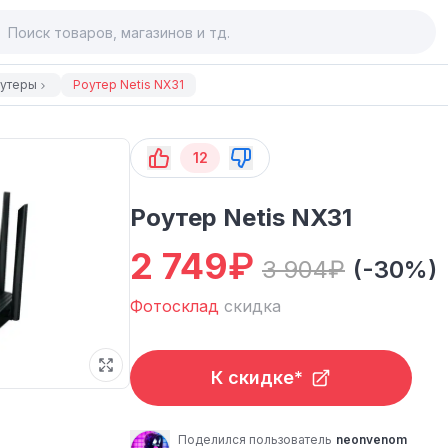
утеры
Роутер Netis NX31
12
Роутер Netis NX31
2 749
₽
3 904
₽
(-30%)
Фотосклад
скидка
К скидке*
Поделился пользователь
neonvenom