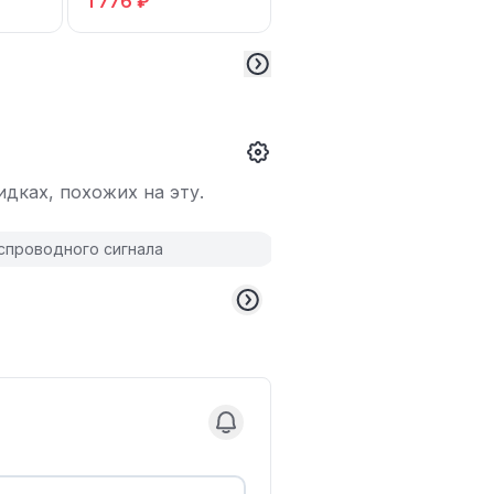
1 776 ₽
1 780 ₽
дках, похожих на эту.
спроводного сигнала