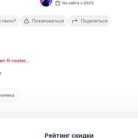
На сайте с 2023
стекло?
Пожаловаться
Поделиться
i-fi-router...
е
роника
Рейтинг скидки