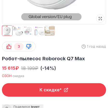
3
1 год назад
Робот-пылесос Roborock Q7 Max
₽
18 199
₽
(-14%)
15 615
ОЗОН
скидка
К скидке*
Поделился
loverr