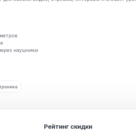
 метров
ие
через наушники
троника
Рейтинг скидки