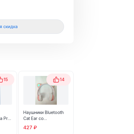
я скидка
15
14
6
Наушники Bluetooth
Philips Наушники с
a Pro
Cat Ear со
микрофоном,
ые
светящимися
Bluetooth, 3.5 мм, USB
427 ₽
2 318 ₽
ушками
Type-C