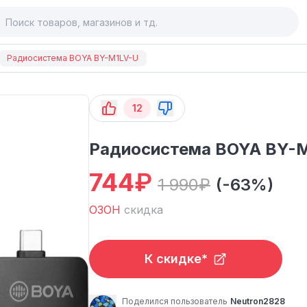
Радиосистема BOYA BY-M1LV-U
12
Радиосистема BOYA BY-
744
₽
1 990
₽
(-63%)
ОЗОН
скидка
К скидке*
Поделился пользователь
Neutron2828