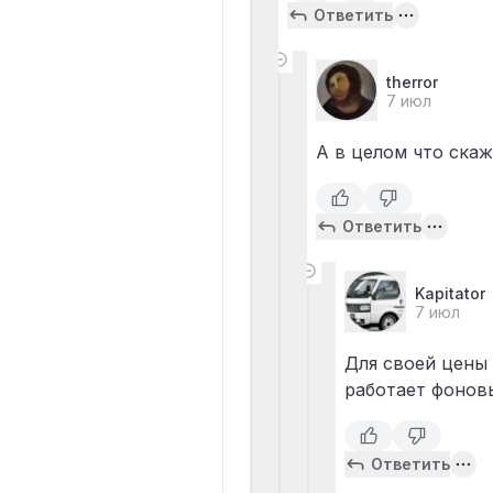
Ответить
therror
7 июл
А в целом что ска
Ответить
Kapitator
7 июл
Для своей цены
работает фоновы
Ответить