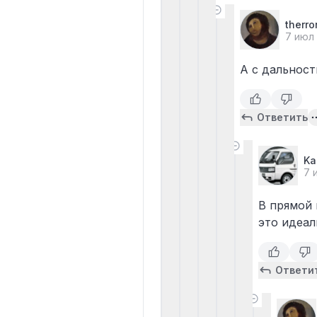
therro
7 июл
А с дальност
Ответить
Ka
7 
В прямой 
это идеал
Ответи