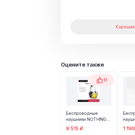
Хорошая
Оцените также
11
Беспроводные
Бесп
наушники NOTHING
науш
Headphone(a)
CHOIC
9 515 ₽
1 190
Черн