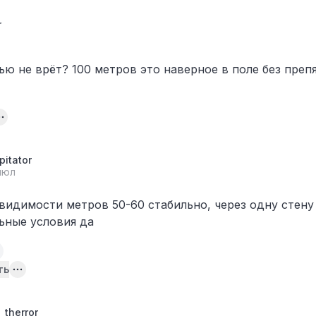
r
ью не врёт? 100 метров это наверное в поле без преп
pitator
июл
видимости метров 50-60 стабильно, через одну стену 
ьные условия да
ть
therror