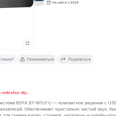
На сайте с 2026
стекло?
Пожаловаться
Поделиться
-mikrofon-dly...
истема BOYA BY-M1LV-U — компактное решение с USB
идеозаписей. Обеспечивает кристально чистый звук, б
 для съемки видео, стримов, интервью и онлайн-уро