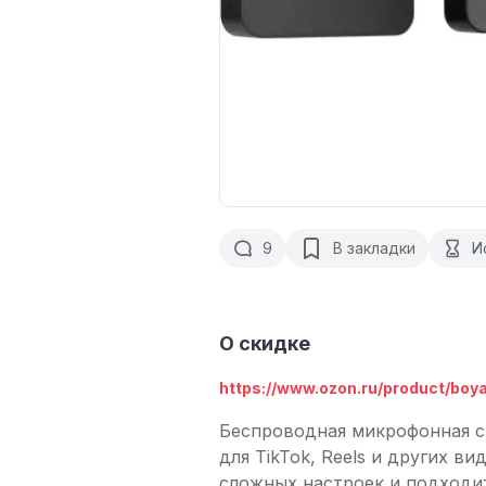
9
В закладки
И
О скидке
https://www.ozon.ru/product/boya
Беспроводная микрофонная с
для TikTok, Reels и других в
сложных настроек и подходит