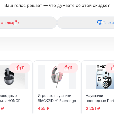
Ваш голос решает — что думаете об этой скидке?
 скидка
Плоха
11
11
роводные
Игровые наушники
Наушники
ники HONOR
BlACKZID H1 Flamengo
проводные Port
E Earbuds S7
Classic складн
 ₽
455 ₽
2 251 ₽
ые