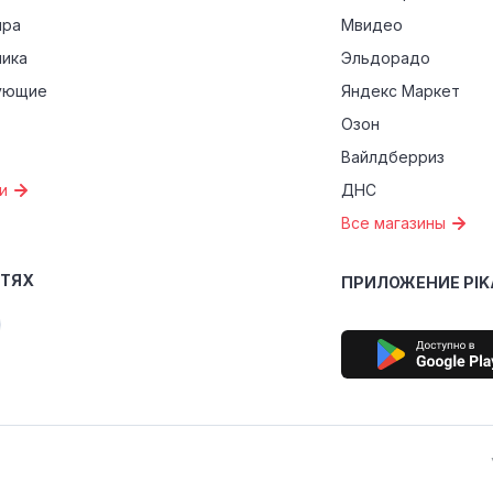
ира
Мвидео
ника
Эльдорадо
ующие
Яндекс Маркет
Озон
Вайлдберриз
и
ДНС
Все магазины
ЕТЯХ
ПРИЛОЖЕНИЕ PIK