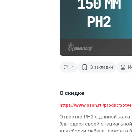
4
В закладки
И
О скидке
https://www.ozon.ru/product/otver
Отвертка PH2 с длиной жала 
благодаря своей специально
для сборки мебели, ремонта 