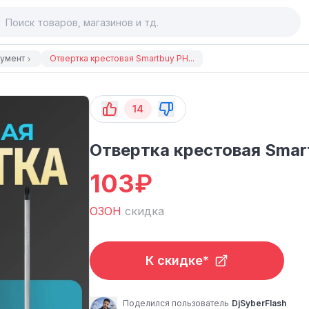
румент
Отвертка крестовая Smartbuy PH...
14
Отвертка крестовая Smar
103
₽
ОЗОН
скидка
К скидке*
Поделился пользователь
DjSyberFlash