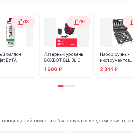
13
10
ый баллон
Лазерный уровень
Набор ручных
jet БУТАН
BOXBOT BLL-3L-C
инструментов
Goodking B-100
1 900 ₽
2 344 ₽
 оповещений ниже, чтобы получать уведомления о ски