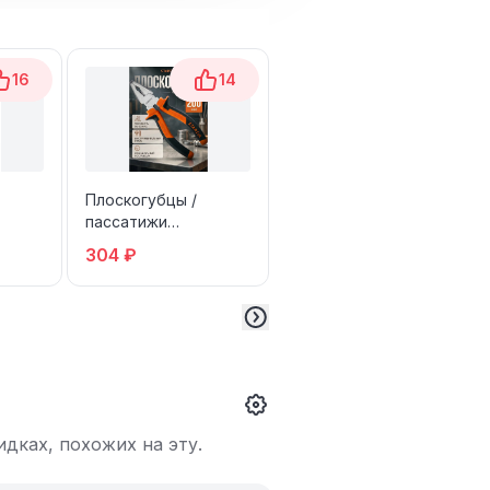
16
14
15
Плоскогубцы /
Ключ разводной
пассатижи
6"/150 мм
94
комбинированные
сантехнический,
304 ₽
188 ₽
STARTUL 200 мм
ширина захвата 20
мм DEKO WR01DR
дках, похожих на эту.