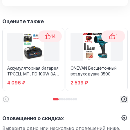
Оцените также
14
1
Аккумуляторная батарея
ONEVAN Бесщёточный
TPCELL MT, PD 100W 8Ah
воздуходувка 3500
PRO 21700 TENPOWER-
4 096 ₽
2 539 ₽
40XG
Оповещения о скидках
Выберите одно или несколько оповещений ниже,