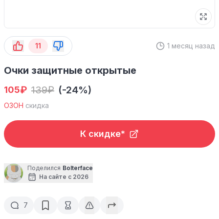
11
1 месяц назад
Очки защитные открытые
₽
139
₽
(-24%)
105
ОЗОН
скидка
К скидке*
Поделился
Bolterface
На сайте с 2026
7