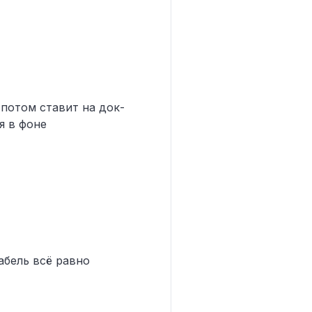
 потом ставит на док-
я в фоне
абель всё равно