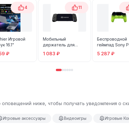
4
11
hier Игровой
Мобильный
Беспроводной
ук 16.1"
держатель для
геймпад Sony P
консоли GameSir X5
DualSense Remi
59 ₽
1 083 ₽
5 287 ₽
Lite Type-C
Green
 оповещений ниже, чтобы получать уведомления о ски
Игровые аксессуары
Видеоигры
Игровые Ко