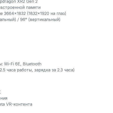
pdragon XR2 Gen 2
Б встроенной памяти
е 3664×1832 (1832×1920 на глаз)
тальный) / 96° (вертикальный)
Wi-Fi 6E, Bluetooth
.5 часа работы, зарядка за 2.3 часа)
К
ения
ta VR-контента