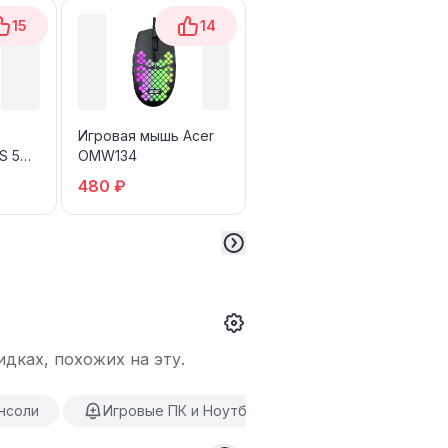
15
14
12
Игровая мышь Acer
Руль ARDOR GAMING
S 5
OMW134
Le Mans
x
480 ₽
19 199 ₽
дках, похожих на эту.
нсоли
Игровые ПК и Ноутбуки
Nintendo Switch