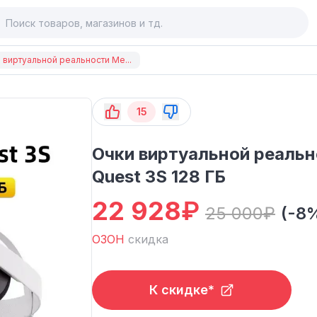
 виртуальной реальности Me...
15
Очки виртуальной реальн
Quest 3S 128 ГБ
22 928
₽
25 000
₽
(-8
ОЗОН
скидка
К скидке*