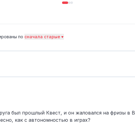
ированы по
сначала старые
друга был прошлый Квест, и он жаловался на фризы в B
есно, как с автономностью в играх?