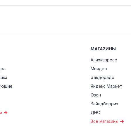
МАГАЗИНЫ
Алиэкспресс
ира
Мвидео
ника
Эльдорадо
ующие
Яндекс Маркет
Озон
Вайлдберриз
и
ДНС
Все магазины