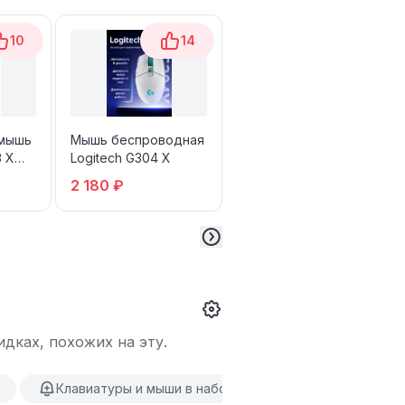
10
14
15
 мышь
Мышь беспроводная
Проводная мышь
3 X
Logitech G304 X
Lenovo M220L
2 180 ₽
638 ₽
дках, похожих на эту.
Клавиатуры и мыши в наборе