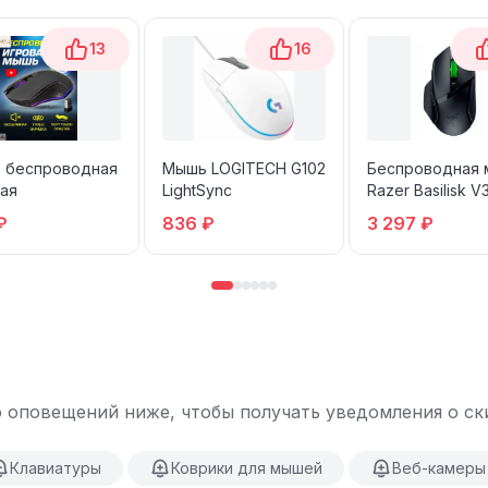
13
16
 беспроводная
Мышь LOGITECH G102
Беспроводная
ая
LightSync
Razer Basilisk V
HyperSpeed
₽
836 ₽
3 297 ₽
 оповещений ниже, чтобы получать уведомления о ски
Клавиатуры
Коврики для мышей
Веб-камеры