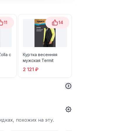
11
14
10
olla с
Куртка весенняя
Куртка мужская с
мужская Termit
капюшоном H&M
2 121 ₽
1 281 ₽
 44-
дках, похожих на эту.