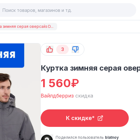
а зимняя серая оверсайз D...
3
Куртка зимняя серая ове
1 560
₽
Вайлдберриз
скидка
К скидке*
Поделился пользователь
blatnoy