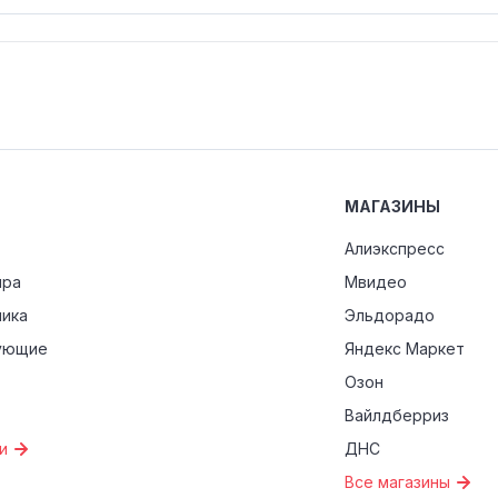
МАГАЗИНЫ
Алиэкспресс
ира
Мвидео
ника
Эльдорадо
ующие
Яндекс Маркет
Озон
Вайлдберриз
и
ДНС
Все магазины