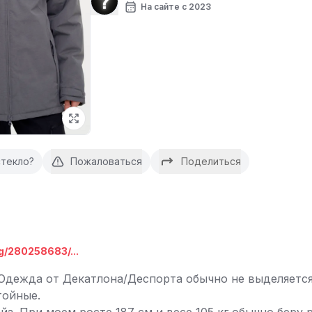
На сайте с 2023
текло?
Пожаловаться
Поделиться
og/280258683/...
 Одежда от Декатлона/Деспорта обычно не выделяетс
тойные.