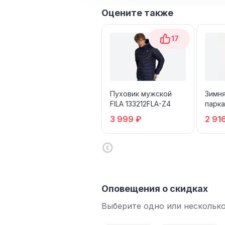
Оцените также
17
Пуховик мужской
Зимн
FILA 133212FLA-Z4
парк
U-WA
3 999 ₽
2 91
Оповещения о скидках
Выберите одно или несколько