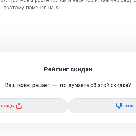
з. При моем росте 187 см и весе 105 кг обычно беру р
 поэтому поменял на XL.
Рейтинг скидки
Ваш голос решает — что думаете об этой скидке?
 скидка
Плоха