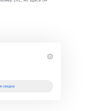
азмер 2XL, но здесь он
я скидка