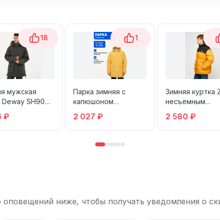
18
1
яя мужская
Парка зимняя с
Зимняя куртка Z
а Deway SH900
капюшоном
несъёмным
RM
удлиненная
капюшоном, на
6 ₽
2 027 ₽
2 580 ₽
DESPORT
синтепухе, р-р
54 (цена с ozon
картой)
 оповещений ниже, чтобы получать уведомления о ски