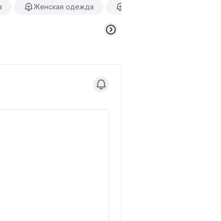
а
Женская одежда
Нижнее белье
Коф