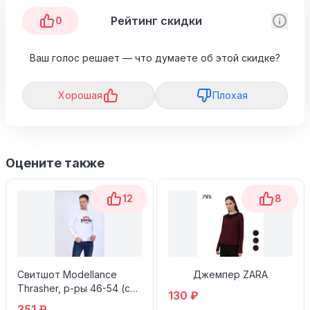
Рейтинг скидки
0
Ваш голос решает — что думаете об этой скидке?
Хорошая
Плохая
Оцените также
12
8
Свитшот Modellance
Джемпер ZARA
Thrasher, р-ры 46-54 (с
130 ₽
Озон картой)
351 ₽