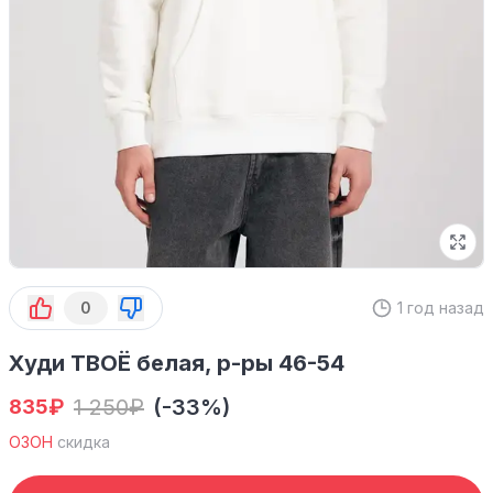
0
1 год назад
Худи ТВОЁ белая, р-ры 46-54
₽
1 250
₽
(-33%)
835
ОЗОН
скидка