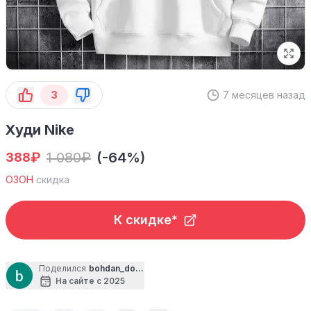
3
7 месяцев назад
Худи Nike
₽
1 080
₽
(-64%)
388
ОЗОН
скидка
К скидке*
Поделился
bohdan_dolgopolski9726
На сайте с 2025