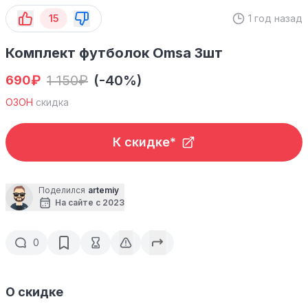
15
1 год назад
Комплект футболок Omsa 3шт
₽
1 150
₽
(-40%)
690
ОЗОН
скидка
К скидке*
Поделился
artemiy
На сайте с 2023
0
О скидке