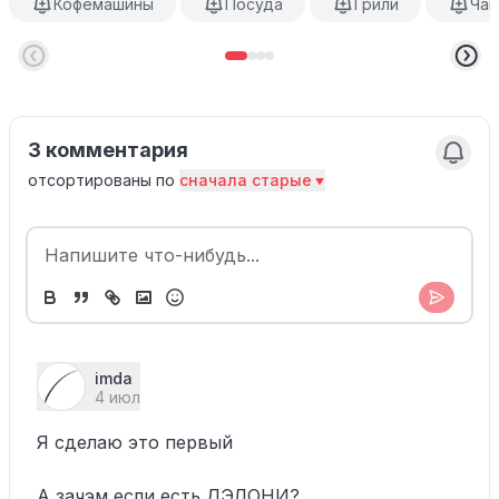
Кофемашины
Посуда
Грили
Чай
3 комментария
отсортированы по
сначала старые
imda
4 июл
Я сделаю это первый
А зачэм если есть ДЭЛОНИ?