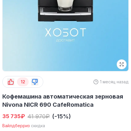
12
1 месяц назад
Кофемашина автоматическая зерновая
Nivona NICR 690 CafeRomatica
₽
41 970
₽
(-15%)
35 735
Вайлдберриз
скидка