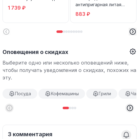
антипригарная литая
1 739 ₽
HOMECLUB Stone
883 ₽
Оповещения о скидках
Выберите одно или несколько оповещений ниже,
чтобы получать уведомления о скидках, похожих на
эту.
Посуда
Кофемашины
Грили
Чай
3 комментария