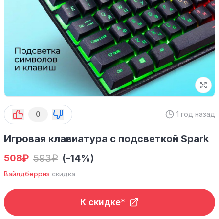
0
1 год назад
Игровая клавиатура с подсветкой Spark
₽
593
₽
(-14%)
508
Вайлдберриз
скидка
К скидке*