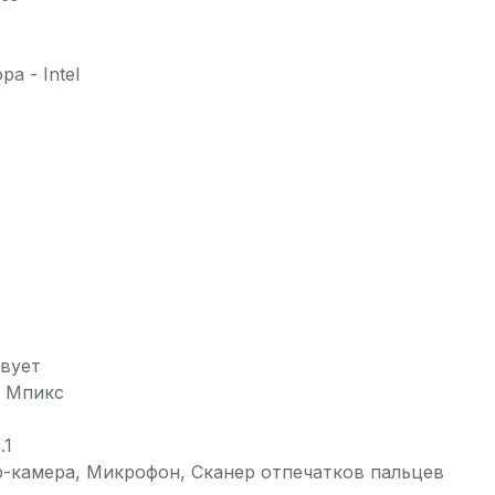
а - Intel
твует
3 Мпикс
.1
b-камера, Микрофон, Сканер отпечатков пальцев