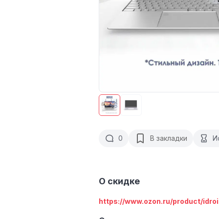
0
В закладки
И
О скидке
https://www.ozon.ru/product/idroi