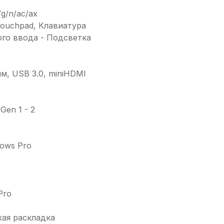
/g/n/ac/ax
Touchpad, Клавиатура
го ввода - Подсветка
м, USB 3.0, miniHDMI
Gen 1 - 2
ows Pro
Pro
кая раскладка