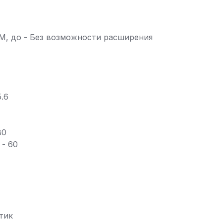
, до - Без возможности расширения
M
.6
80
 - 60
тик