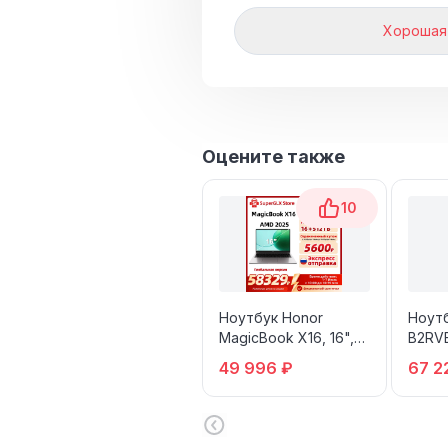
Хорошая
Оцените также
10
Ноутбук Honor
Ноутб
MagicBook X16, 16",
B2RV
16/512ГБ
49 996 ₽
67 2