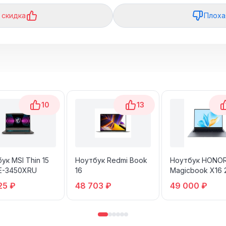
 скидка
Плоха
10
13
ук MSI Thin 15
Ноутбук Redmi Book
Ноутбук HONO
E-3450XRU
16
Magicbook X16 
25 ₽
48 703 ₽
49 000 ₽