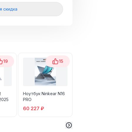
я скидка
19
15
11
R
Ноутбук Ninkear N16
Asus Vivobook S14
2025
PRO
OLED
60 227 ₽
70 000 ₽