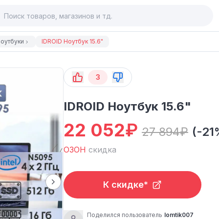
оутбуки
IDROID Ноутбук 15.6"
3
IDROID Ноутбук 15.6"
22 052
₽
27 894
₽
(-21
ОЗОН
скидка
К скидке*
Поделился пользователь
lomtik007