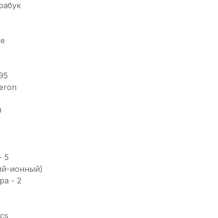
рабук
ое
95
leron
9
- 5
тий-ионный)
ра - 2
ics