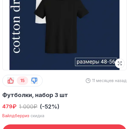
15
11 месяцев назад
Футболки, набор 3 шт
₽
1 000
₽
(-52%)
479
Вайлдберриз
скидка