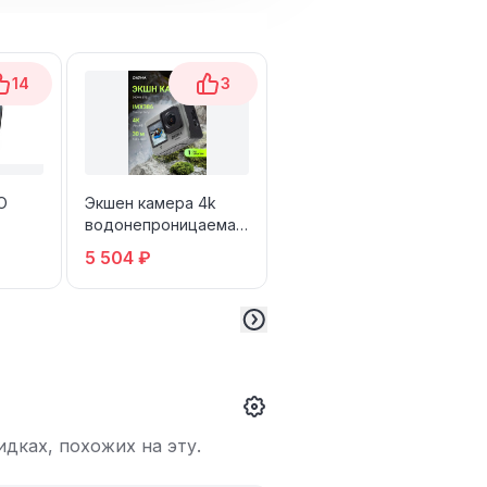
14
3
6
O
Экшен камера 4k
Экшн камера GoPro
водонепроницаемая
HERO 4K Black
Digma DiCam 870
5 504 ₽
14 614 ₽
дках, похожих на эту.