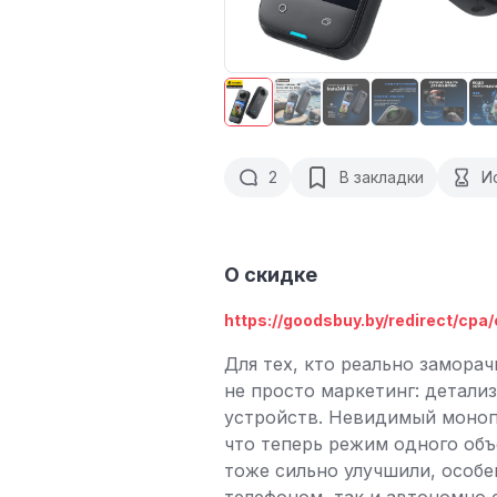
2
В закладки
И
О скидке
https://goodsbuy.by/redirect/cpa
Для тех, кто реально заморач
не просто маркетинг: детали
устройств. Невидимый монопо
что теперь режим одного объ
тоже сильно улучшили, особен