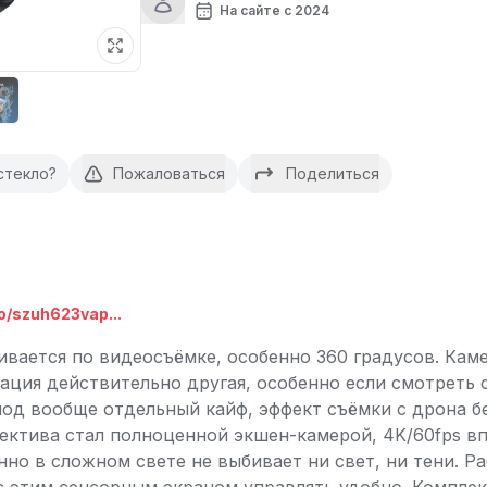
На сайте с 2024
стекло?
Пожаловаться
Поделиться
/o/szuh623vap...
ивается по видеосъёмке, особенно 360 градусов. Каме
зация действительно другая, особенно если смотреть 
д вообще отдельный кайф, эффект съёмки с дрона бе
ектива стал полноценной экшен-камерой, 4K/60fps в
но в сложном свете не выбивает ни свет, ни тени. Раб