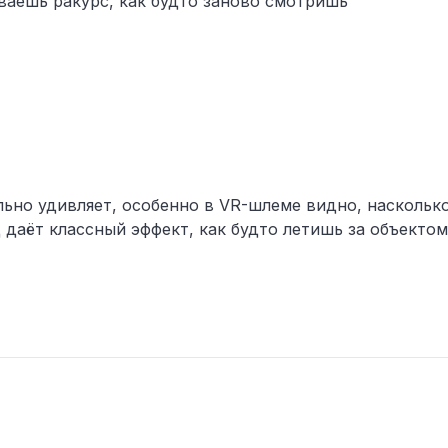
ваешь ракурс, как будто заново смотришь
льно удивляет, особенно в VR-шлеме видно, наскольк
 даёт классный эффект, как будто летишь за объектом