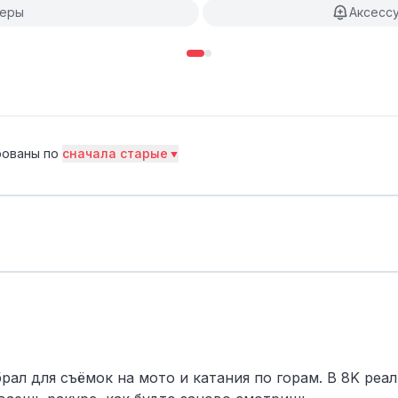
еры
Аксесс
ованы по
сначала старые
брал для съёмок на мото и катания по горам. В 8K реа