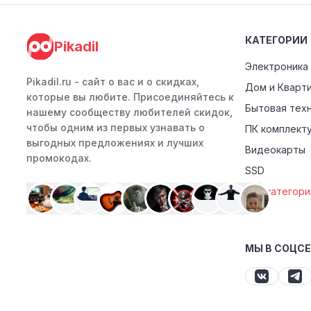
КАТЕГОРИИ
Pikadil
Электроника
Pikadil.ru - cайт о вас и о скидках,
Дом и Кварт
которые вы любите. Присоединяйтесь к
Бытовая тех
нашему сообществу любителей скидок,
чтобы одним из первых узнавать о
ПК комплект
выгодных предложениях и лучших
Видеокарты
промокодах.
SSD
Все категори
МЫ В СОЦС