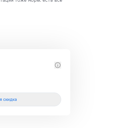
тация тоже норм: есть всё
я скидка