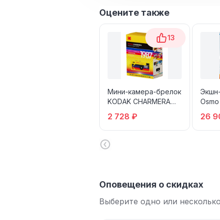
Оцените также
13
Мини-камера-брелок
Экшн-
KODAK CHARMERA
Osmo 
1987
stand
2 728 ₽
26 9
Оповещения о скидках
Выберите одно или несколько