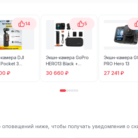
14
5
камера DJI
Экшн-камера GoPro
Экшн-камера G
Pocket 3
HERO13 Black +
PRO Hero 13
ard combo
комплект
00 ₽
30 660 ₽
27 241 ₽
аксессуаров, CHRB-
131-RW
 оповещений ниже, чтобы получать уведомления о ски