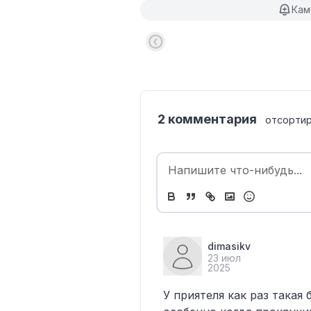
Кам
2 комментария
отсортир
dimasikv
23 июл
2025
У приятеля как раз такая 