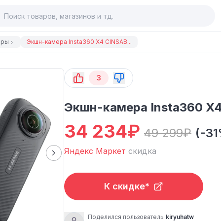
еры
Экшн-камера Insta360 X4 CINSAB...
3
Экшн-камера Insta360 X
34 234
₽
49 299
₽
(-3
Яндекс Маркет
скидка
К скидке*
Поделился пользователь
kiryuhatw