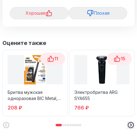
Хорошая
Плохая
Оцените также
11
15
Бритва мужская
Электробритва ARG
одноразовая BIC Metal,
SYA655
10 шт
208 ₽
766 ₽