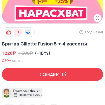
1
1 год назад
Бритва Gillette Fusion 5 + 4 кассеты
₽
1 500
₽
(-18%)
1 226
ОЗОН
скидка
К скидке*
Поделился
dubroff
На сайте с 2023