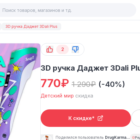
3D ручка Даджет 3Dali Plus
2
3D ручка Даджет 3Dali Pl
770
₽
1 290
₽
(-40%)
Детский мир
скидка
К скидке*
Поделился пользователь
DrugKarmanu
Ре