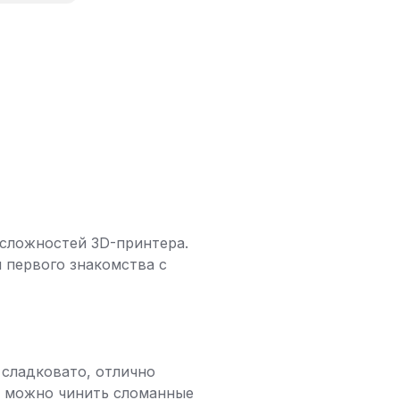
з сложностей 3D-принтера.
и первого знакомства с
 сладковато, отлично
им можно чинить сломанные