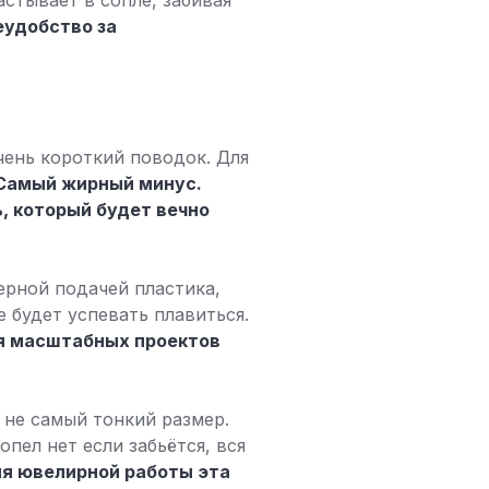
астывает в сопле, забивая
еудобство за
чень короткий поводок. Для
Самый жирный минус.
, который будет вечно
ерной подачей пластика,
 будет успевать плавиться.
ля масштабных проектов
 не самый тонкий размер.
пел нет если забьётся, вся
ля ювелирной работы эта