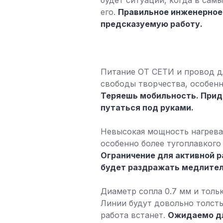
будет ситуаций, когда в сам
его.
Правильное инженерное 
предсказуемую работу.
Питание ОТ СЕТИ и провод дл
свободы творчества, особенн
Теряешь мобильность. Придё
путаться под руками.
Невысокая мощность нагреват
особенно более тугоплавкого 
Ограничение для активной р
будет раздражать медлите
Диаметр сопла 0.7 мм и толь
Линии будут довольно толсты
работа встанет.
Ожидаемо дл