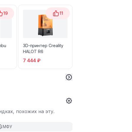
19
11
13
mbu
3D-принтер Creality
3D-принтер
HALOT R6
Flashforge AD5X 4-
цветный
7 444 ₽
25 026 ₽
дках, похожих на эту.
МФУ