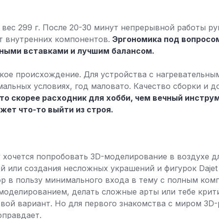
вес 299 г. После 20-30 минут непрерывной работы ру
от внутренних компонентов.
Эргономика под вопросом
нными вставками и лучшим балансом.
йское происхождение. Для устройства с нагревательн
мальных условиях, год маловато. Качество сборки и 
это скорее расходник для хобби, чем вечный инструм
жет что-то выйти из строя.
у хочется попробовать 3D-моделирование в воздухе дл
 или создания несложных украшений и фигурок Dajet 3
р в пользу минимального входа в тему с полным ком
 моделированием, делать сложные арты или тебе крит
твой вариант. Но для первого знакомства с миром 3D
оправдает.