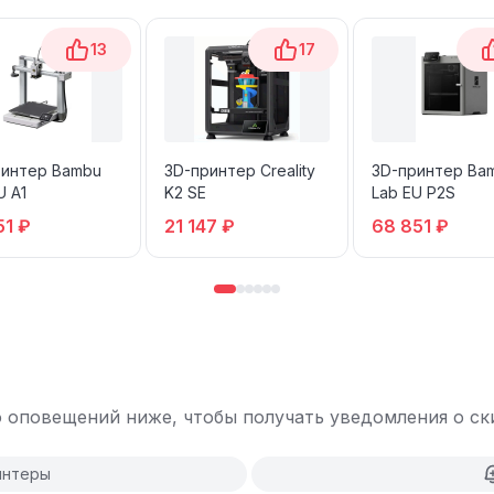
13
17
ринтер Bambu
3D-принтер Creality
3D-принтер Ba
U A1
K2 SE
Lab EU P2S
51 ₽
21 147 ₽
68 851 ₽
 оповещений ниже, чтобы получать уведомления о ски
интеры