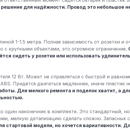
ый ответственный момент садится батарея и пластик з
решение для надёжности. Провод это небольшое н
иной 1-1.5 метра. Полная зависимость от розетки и о
о с крупными объектами, это огромное ограничение.
тся сидеть у розетки или использовать удлинитель
еля 12 Вт. Может не справляться с быстрой и равном
ABS. Придётся двигаться медленнее, иначе пластик не
аботы. Для мелкого ремонта и поделок хватит, а д
льностью.
ко один наконечник в комплекте. Это стандартный, но
ми, мелкую детализацию сделать сложно. Запасных со
я стартовой модели, но хочется вариативности. Д