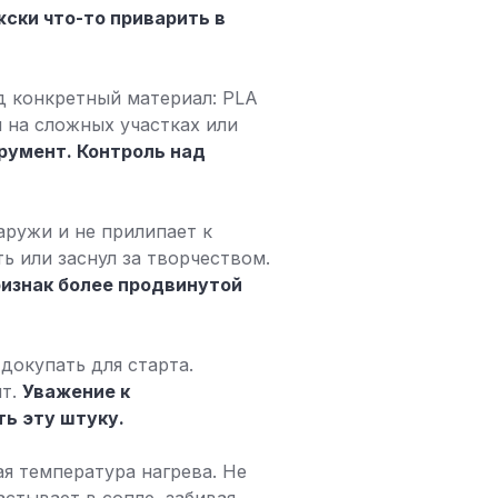
жски что-то приварить в
д конкретный материал: PLA
я на сложных участках или
трумент. Контроль над
аружи и не прилипает к
ь или заснул за творчеством.
ризнак более продвинутой
докупать для старта.
нт.
Уважение к
ть эту штуку.
ая температура нагрева. Не