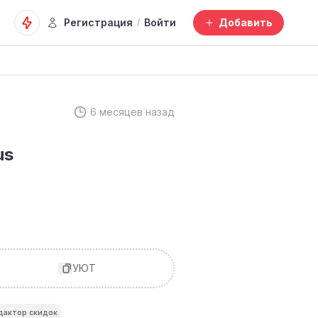
Регистрация
Войти
Добавить
/
6 месяцев назад
us
УЮТ
дактор скидок