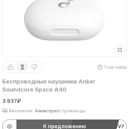
1 год назад
Беспроводные наушники Anker
Soundcore Space A40
₽
3 937
Бесплатно
Алиэкспресс
промокоды
К предложению
VKL9WV7