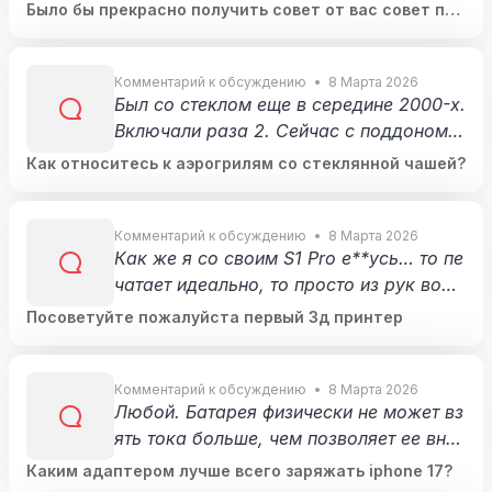
ыва, ценники какие-то выдуманные из
Было бы прекрасно получить совет от вас совет по
пальца, по 50 тысяч, не знаю. Но вооб
хорошему смартфону на андроиде до 30к
ще обычно цены к них, почему-то один
аковые 😁
Комментарий к обсуждению
8 Марта 2026
Был со стеклом еще в середине 2000-х.
Включали раза 2. Сейчас с поддоном,
используем каждый день. Выводы дела
Как относитесь к аэрогрилям со стеклянной чашей?
ем сами 😁
Комментарий к обсуждению
8 Марта 2026
Как же я со своим S1 Pro е**усь… то пе
чатает идеально, то просто из рук вон
плохо. Уже два раза разбирал до винти
Посоветуйте пожалуйста первый 3д принтер
ка и собирал снова, но все равно пере
одически выходит шлак 😂
Комментарий к обсуждению
8 Марта 2026
Любой. Батарея физически не может вз
ять тока больше, чем позволяет ее внут
реннее сопротивление. Так что если бат
Каким адаптером лучше всего заряжать iphone 17?
арея может взять 20 Вт, то хоть к 20 М