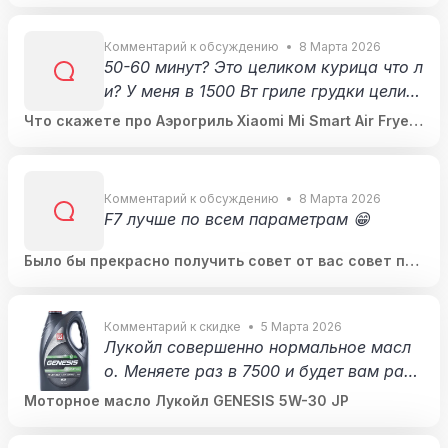
Вт зарядке ее подключите, все равно о
на возьмет 20 Вт. Рассказы про «быстр
Комментарий к обсуждению
8 Марта 2026
50-60 минут? Это целиком курица что л
ая зарядка убивает батарею» почти на
и? У меня в 1500 Вт гриле грудки целик
состоятельны. Да, так больше тепла вы
ом 25 минут на 200 градусах, бедра / к
деляется, но «горячий телефон для рук
Что скажете про Аэрогриль Xiaomi Mi Smart Air Fryer
усочки грудки за 20 минут на той же те
6.5L EU?
и» - это далеко до предела современн
мпературе
ых батарей.
Комментарий к обсуждению
8 Марта 2026
F7 лучше по всем параметрам 😁
Было бы прекрасно получить совет от вас совет по
хорошему смартфону на андроиде до 30к
Комментарий к скидке
5 Марта 2026
Лукойл совершенно нормальное масл
о. Меняете раз в 7500 и будет вам радо
сть. Другое же дело, что его подделыв
Моторное масло Лукойл GENESIS 5W-30 JP
ают иногда. И тут ценник подозрительн
о маленький