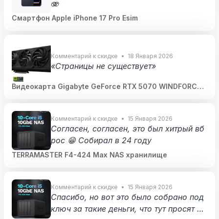
🫨
Смартфон Apple iPhone 17 Pro Esim
Комментарий к скидке
18 Января 2026
«Страницы не существует»
Видеокарта Gigabyte GeForce RTX 5070 WINDFORCE
OC SFF 12Gb
Комментарий к скидке
15 Января 2026
Согласен, согласен, это был хитрый вб
рос 😁 Собирал в 24 году
TERRAMASTER F4-424 Max NAS хранилище
Комментарий к скидке
15 Января 2026
Спасибо, но вот это было собрано под
ключ за такие деньги, что тут просят за