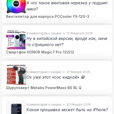
А что такое винтовая нарезка у подшип
ника?
Вентилятор для корпуса PCCooler FX-120-3
Комментарий к скидке
13 Февраля 2026
Ну в китайской версии, вроде как, ниче
го страшного нет?
Смартфон HONOR Magic7 Pro 12\512
Комментарий к скидке
31 Января 2026
Ох уже этот «сос кидкой» 😁
Шуруповерт Metabo PowerMaxx BS BL Q
Комментарий к скидке
30 Января 2026
Какая прошивка может быть на iPhone?