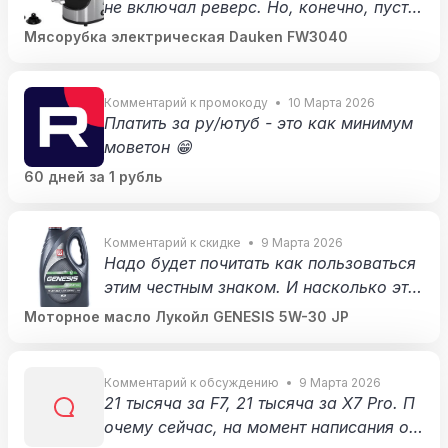
не включал реверс. Но, конечно, пусть
будет 😁
Мясорубка электрическая Dauken FW3040
Комментарий к промокоду
10 Марта 2026
Платить за ру/ютуб - это как минимум
моветон 😁
60 дней за 1 рубль
Комментарий к скидке
9 Марта 2026
Надо будет почитать как пользоваться
этим честным знаком. И насколько это
реально гарантия, что, скажем, в ориги
Моторное масло Лукойл GENESIS 5W-30 JP
нальную тару залили неоригинальное м
асло 😅
Комментарий к обсуждению
9 Марта 2026
21 тысяча за F7, 21 тысяча за X7 Pro. П
очему сейчас, на момент написания отз