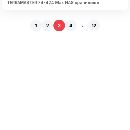
чисто маломощную коробку 😁
TERRAMASTER F4-424 Max NAS хранилище
1
2
3
4
...
12