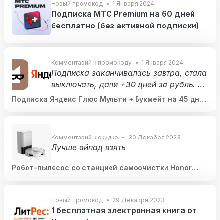
Новый промокод
1 Января 2024
Подписка МТС Premium на 60 дней
бесплатно (без активной подписки)
Комментарий к промокоду
1 Января 2024
Подписка заканчивалась завтра, стала
выключать, дали +30 дней за рубль. Сп
исание отодвинулось на месяц, ну и уж
Подписка Яндекс Плюс Мульти + Букмейт на 45 дней
е без букмейта. Тогда её приостановил
(для всех у кого нет активной)
а (на 30 дней позволяют), ввела код. П
ри активации писало, что будет списан
Комментарий к скидке
30 Декабря 2023
ие 100 рэ сегодня (типа за букмейт). Не
Лучше айпад взять
поверила (но лимит на карте поставил
а), активировала. Списания и впрямь н
Робот-пылесос со станцией самоочистки Honor
Choice Robot Cleaner R2 Plus (+ возврат бонусов
е было, ближайшее обозначено 17 дека
12236)
бря, т.е. через 45 дней. Получается, ког
Новый промокод
29 Декабря 2023
да по этому коду истечёт, у меня будет
1 бесплатная электронная книга от
ещё 15 дней по возобновившейся продл