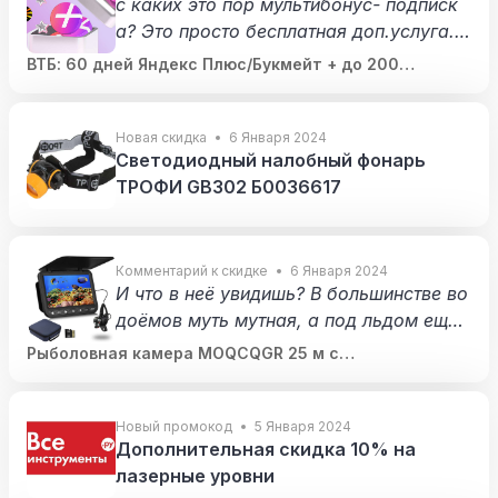
с каких это пор мультибонус- подписк
а? Это просто бесплатная доп.услуга.Д
а, раньше была интересней, когда был
ВТБ: 60 дней Яндекс Плюс/Букмейт + до 200
о 1 бонус=1 руб.Потом перевели на фан
мультибонусов
тики, стала не интереснаЗатем сделали
вывод рублями по курсу 1 бонус=0,85
Новая скидка
6 Января 2024
Светодиодный налобный фонарь
рубНо это не подписка
ТРОФИ GB302 Б0036617
Комментарий к скидке
6 Января 2024
И что в неё увидишь? В большинстве во
доёмов муть мутная, а под льдом ещё
и темно
Рыболовная камера MOQCQGR 25 м с
аккумулятором 10000 мАч
Новый промокод
5 Января 2024
Дополнительная скидка 10% на
лазерные уровни