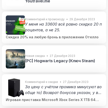
Youtravel.me
ённой плюс (без книг). Хотя пока неясн
о, как она возобновится при активной п
одписке, но вроде так бывает. Ну и сла
Комментарий к промокоду
29 Декабря 2023
вно. Спасибо за код!
У меня на 33600 всё равно скидка 20 п
роцентов, а не 25.
Скидка 20% на любую бронь в приложении Отелло
Новая скидка
27 Декабря 2023
[PC] Hogwarts Legacy (Ключ Steam)
Комментарий к скидке
27 Декабря 2023
За цену с учётом промика минусуют во
обще то) Возврат бонусов указан, у вс
ех процент разный. У меня максимальн
Игровая приставка Microsoft Xbox Series X 1TB 64
ый был, укажу свой мне бы ещё минусо
899 ₽ + 31-44% бонусов