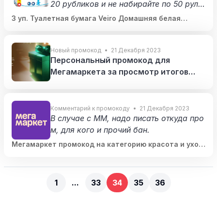
20 рубликов и не набирайте по 50 руло
нов. У меня всё. Спасибо за внимание,
3 уп. Туалетная бумага Veiro Домашняя белая
простите если что не так.
двухслойная 12 рул.(183₽ за уп)
Новый промокод
21 Декабря 2023
Персональный промокод для
Мегамаркета за просмотр итогов
года в Сбере (зависит от аккаунта,
напр. 1500/8000₽)
Комментарий к промокоду
21 Декабря 2023
В случае с ММ, надо писать откуда про
м, для кого и прочий бан.
Мегамаркет промокод на категорию красота и уход
(3000₽ от 6000₽ и 4000₽ от 8000₽)
1
...
33
34
35
36